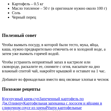
Картофель – 0.5 кг
Масло топленое – 50 г (в оригинале нужно около 100 г)
Соль
Черный перец
Полезный совет
Чтобы вымыть посуду, в которой были тесто, мука, яйца,
каша, нужно предварительно отмочить ее в холодной воде, а
затем уже вымыть горячей водой.
Чтобы устранить неприятный запах в кастрюле или
сковороде, раскалите ее, снимите с огня, насыпьте на дно
влажный спитой чай, накройте крышкой и оставьте на 1 час.
Добавьте во фрикадельки вместо яиц овсяные хлопья и чеснок
Похожие рецепты
Кукурузный крем-суп
Запеченный картофель по
Дж.Оливеру
Картофельная запеканка с лососем и яйцами в
сливочном соусе из хрена
Рёшти картофельные