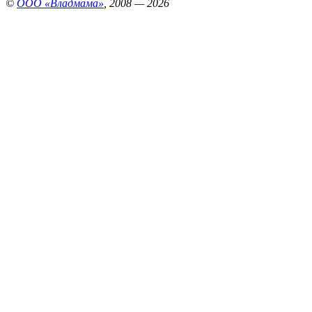
©
ООО «Владмама»
, 2008 — 2026