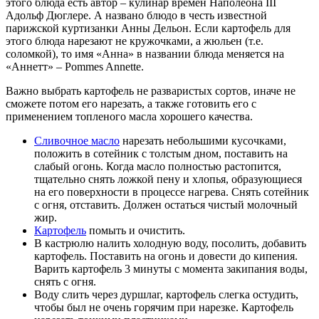
этого блюда есть автор – кулинар времён Наполеона III
Адольф Дюглере. А названо блюдо в честь известной
парижской куртизанки Анны Дельон. Если картофель для
этого блюда нарезают не кружочками, а жюльен (т.е.
соломкой), то имя «Анна» в названии блюда меняется на
«Аннетт» – Pommes Annette.
Важно выбрать картофель не разваристых сортов, иначе не
сможете потом его нарезать, а также готовить его с
применением топленого масла хорошего качества.
Сливочное масло
нарезать небольшими кусочками,
положить в сотейник с толстым дном, поставить на
слабый огонь. Когда масло полностью растопится,
тщательно снять ложкой пену и хлопья, образующиеся
на его поверхности в процессе нагрева. Снять сотейник
с огня, отставить. Должен остаться чистый молочный
жир.
Картофель
помыть и очистить.
В кастрюлю налить холодную воду, посолить, добавить
картофель. Поставить на огонь и довести до кипения.
Варить картофель 3 минуты с момента закипания воды,
снять с огня.
Воду слить через дуршлаг, картофель слегка остудить,
чтобы был не очень горячим при нарезке. Картофель