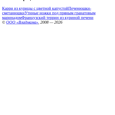
Карри из курицы с цветной капустой
Печенюшки-
сметанюшки
Утиные ножки под пряным гранатовым
маринадом
Французский террин из куриной печени
©
ООО «Владмама»
, 2008 — 2026