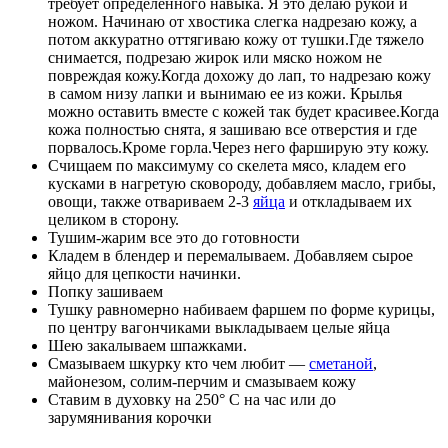
требует определенного навыка. Я это делаю рукой и
ножом. Начинаю от хвостика слегка надрезаю кожу, а
потом аккуратно оттягиваю кожу от тушки.Где тяжело
снимается, подрезаю жирок или мяско ножом не
повреждая кожу.Когда дохожу до лап, то надрезаю кожу
в самом низу лапки и вынимаю ее из кожи. Крылья
можно оставить вместе с кожей так будет красивее.Когда
кожа полностью снята, я зашиваю все отверстия и где
порвалось.Кроме горла.Через него фарширую эту кожу.
Счищаем по максимуму со скелета мясо, кладем его
кусками в нагретую сковороду, добавляем масло, грибы,
овощи, также отвариваем 2-3
яйца
и откладываем их
целиком в сторону.
Тушим-жарим все это до готовности
Кладем в блендер и перемалываем. Добавляем сырое
яйцо для цепкости начинки.
Попку зашиваем
Тушку равномерно набиваем фаршем по форме курицы,
по центру вагончиками выкладываем целые яйца
Шею закалываем шпажками.
Смазываем шкурку кто чем любит —
сметаной
,
майонезом, солим-перчим и смазываем кожу
Ставим в духовку на 250° С на час или до
зарумянивания корочки