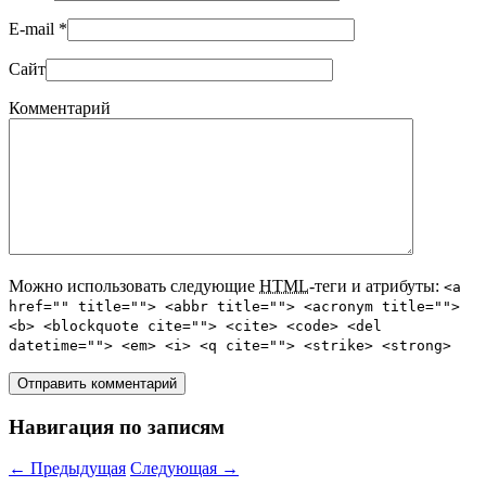
E-mail
*
Сайт
Комментарий
Можно использовать следующие
HTML
-теги и атрибуты:
<a
href="" title=""> <abbr title=""> <acronym title="">
<b> <blockquote cite=""> <cite> <code> <del
datetime=""> <em> <i> <q cite=""> <strike> <strong>
Навигация по записям
←
Предыдущая
Следующая
→