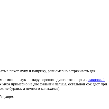
ать в пакет муку и паприку, равномерно встряхивать для
оями: мясо — лук — пару горошин душистого перца -
лавровый
х мяса примерно на две фаланги пальца, остальной сок даст при
к не бурлил, а немного колыхался).
до утра.