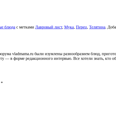
ые блюда
с метками
Лавровый лист
,
Мука
,
Перец
,
Телятина
. Доб
и форума vladmama.ru были изумлены разнообразием блюд, приго
ту — в форме редакционного интервью. Все хотели знать, кто об
ы
*