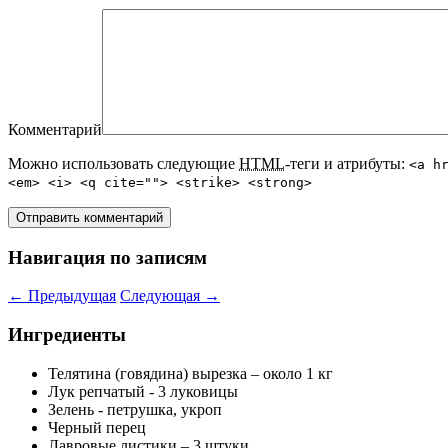
Комментарий
Можно использовать следующие
HTML
-теги и атрибуты:
<a h
<em> <i> <q cite=""> <strike> <strong>
Навигация по записям
←
Предыдущая
Следующая
→
Ингредиенты
Телятина (говядина) вырезка – около 1 кг
Лук репчатый - 3 луковицы
Зелень - петрушка, укроп
Черный перец
Лавровые листики – 3 штуки