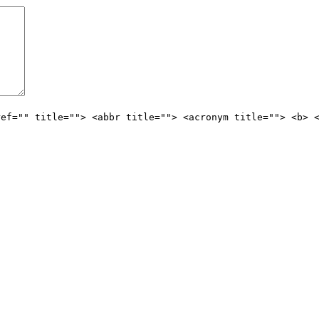
ref="" title=""> <abbr title=""> <acronym title=""> <b> 