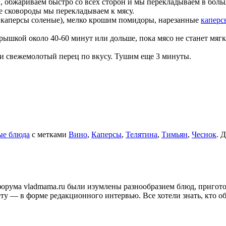
й, обжариваем быстро со всех сторон и мы перекладываем в боль
 сковороды мы перекладываем к мясу.
 к. каперсы соленые), мелко крошим помидоры, нарезанные
каперс
ышкой около 40-60 минут или дольше, пока мясо не станет мягки
ь и свежемолотый перец по вкусу. Тушим еще 3 минуты.
ые блюда
с метками
Вино
,
Каперсы
,
Телятина
,
Тимьян
,
Чеснок
. 
и форума vladmama.ru были изумлены разнообразием блюд, приго
ту — в форме редакционного интервью. Все хотели знать, кто об