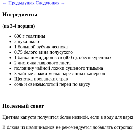
←
Предыдущая
Следующая
→
Ингредиенты
(на 3-4 порции)
600 г телятины
2 лука-шалот
1 большой зубчик чеснока
0,75 белого вина полусухого
1 банка помидоров в с/с(400 г), обесшкуренных
2 листочка лаврового листа
половину чайной ложки сушеного тимьяна
3 чайные ложки мелко нарезанных каперсов
Щепотка прованских трав
соль и свежемолотый перец по вкусу
Полезный совет
Цветная капуста получится более нежной, если в воду для варк
В блюда из шампиньонов не рекомендуется добавлять остропах