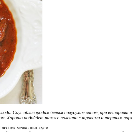
людо. Соус облагородим белым полусухим вином, при выпариван
етом. Хорошо подойдет также полента с травами и тертым парм
 чеснок мелко шинкуем.