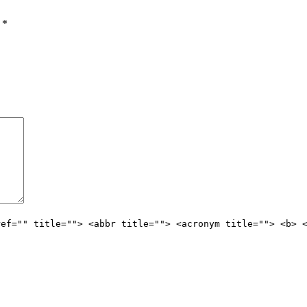
ы
*
ref="" title=""> <abbr title=""> <acronym title=""> <b> 