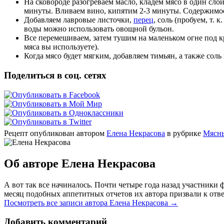
На сковороде разогреваем масло, кладем мясо в один сло
минуты. Вливаем вино, кипятим 2-3 минуты. Содержимое
Добавляем лавровые листочки,
перец
, соль (пробуем, т.
воды можно использовать овощной бульон.
Все перемешиваем, затем тушим на маленьком огне под кр
мяса вы используете).
Когда мясо будет мягким, добавляем тимьян, а также сол
Поделиться в соц. сетях
Рецепт опубликован автором
Елена Некрасова
в рубрике
Мясн
Об авторе Елена Некрасова
А вот так все начиналось. Почти четыре года назад участник
месяц подобных аппетитных отчетов их автора призвали к отве
Посмотреть все записи автора Елена Некрасова
→
Добавить комментарий