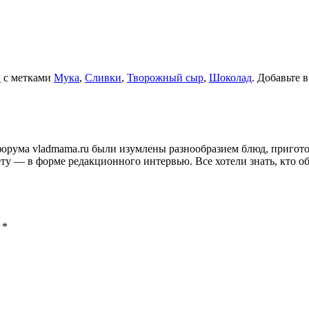
ы
с метками
Мука
,
Сливки
,
Творожный сыр
,
Шоколад
. Добавьте 
и форума vladmama.ru были изумлены разнообразием блюд, приго
ту — в форме редакционного интервью. Все хотели знать, кто об
ы
*