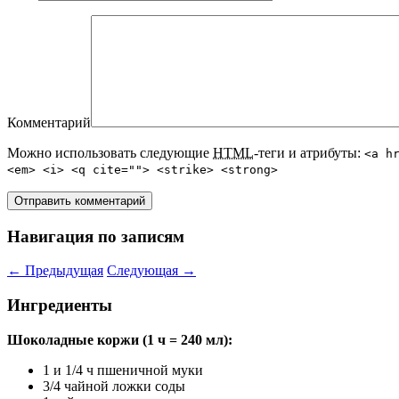
Комментарий
Можно использовать следующие
HTML
-теги и атрибуты:
<a h
<em> <i> <q cite=""> <strike> <strong>
Навигация по записям
←
Предыдущая
Следующая
→
Ингредиенты
Шоколадные коржи (1 ч = 240 мл):
1 и 1/4 ч пшеничной муки
3/4 чайной ложки соды