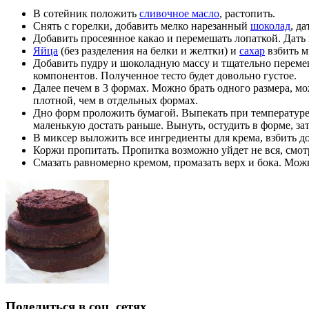
В сотейник положить
сливочное масло
, растопить.
Снять с горелки, добавить мелко нарезанный
шоколад
, д
Добавить просеянное какао и перемешать лопаткой. Дать 
Яйца
(без разделения на белки и желтки) и
сахар
взбить м
Добавить пудру и шоколадную массу и тщательно переме
компонентов. Полученное тесто будет довольно густое.
Далее печем в 3 формах. Можно брать одного размера, мож
плотной, чем в отдельных формах.
Дно форм проложить бумагой. Выпекать при температуре 
маленькую достать раньше. Вынуть, остудить в форме, за
В миксер выложить все ингредиенты для крема, взбить д
Коржи пропитать. Пропитка возможно уйдет не вся, смот
Смазать равномерно кремом, промазать верх и бока. Мож
Поделиться в соц. сетях