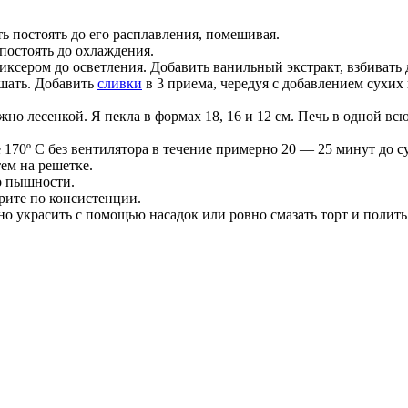
ать постоять до его расплавления, помешивая.
постоять до охлаждения.
иксером до осветления. Добавить ванильный экстракт, взбивать 
шать. Добавить
сливки
в 3 приема, чередуя с добавлением сухих
но лесенкой. Я пекла в формах 18, 16 и 12 см. Печь в одной всю
170º C без вентилятора в течение примерно 20 — 25 минут до с
тем на решетке.
о пышности.
рите по консистенции.
но украсить с помощью насадок или ровно смазать торт и поли