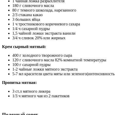
1 чайная ложка разрыхлителя
180 г сливочного масла
80 г темного шоколада, нарезанного
2/3 стакана какао
3 больших яйца
1 ч тростникового коричневого сахара
1/4 ч сахарной пудры
1,5 чайной ложки экстракта ванили
3/4 ч сливок 20% или жирных
Крем сырный мятный:
400 г холодного творожного сыра
120 г сливочного масла 82% комнатной температуры
100 г сахарной пудры
1-2 чайные ложки мятного экстракта
5-7 мл красителя цвета мяты или зеленого(интенсивность 
Пропитка мятная:
3 ст.л мятного ликера
1/3 ч мятного чая из 2 пакетиков
Полезный совет