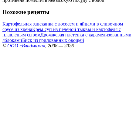
противень поместить невысокую посуду с водой
Похожие рецепты
Картофельная запеканка с лососем и яйцами в сливочном
соусе из хрена
Крем-суп из печёной тыквы и картофеля с
плавленым сыром
Дрожжевая плетенка с карамелизованными
яблоками
Биск из грилованных овощей
©
ООО «Владмама»
, 2008 — 2026