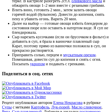
терке. В кастрюле разогреть 2ст.л.
оливкового масла
и
обжарить овощи 1–2 мин вместе с резаными грибами.
Влить вино, готовить 2 мин., затем залить овощи
горячей водой (бульоном). Довести до кипения, снять
пену и убавить огонь. Варить 20 мин.
Далее на выбор — готовые овощи взбить блендером до
состояния пюре или оставить в натертом виде. Я суп не
блендировала.
Сыр нарезать кусочками (если он брусочком в фольге) и
добавить в суп, я брала в ванночке плавленый сыр
Карат, поэтому прямо из ванночки положила в суп, он
прекрасно растворяется.
Приправить солью, перцем и
мускатным орехом
.
Помешивая, довести суп до кипения и снять с огня.
Посыпать
укропом
и подавать с гренками.
Поделиться в соц. сетях
Рецепт опубликован автором
Елена Некрасова
в рубрике
Супы
с метками
Картофель
,
Лук-порей
,
Масло сливочное
,
Репа
,
Сыр плавленный
. Добавьте в закладки
постоянную