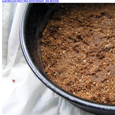
Шоколадно-малиновый чизкейк