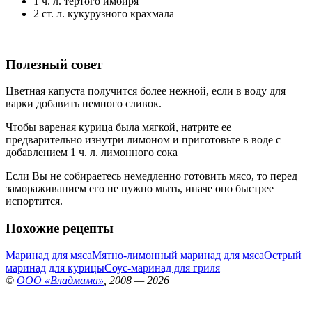
1 ч. л. тертого имбиря
2 ст. л. кукурузного крахмала
Полезный совет
Цветная капуста получится более нежной, если в воду для
варки добавить немного сливок.
Чтобы вареная курица была мягкой, натрите ее
предварительно изнутри лимоном и приготовьте в воде с
добавлением 1 ч. л. лимонного сока
Если Вы не собираетесь немедленно готовить мясо, то перед
замораживанием его не нужно мыть, иначе оно быстрее
испортится.
Похожие рецепты
Маринад для мяса
Мятно-лимонный маринад для мяса
Острый
маринад для курицы
Соус-маринад для гриля
©
ООО «Владмама»
, 2008 — 2026