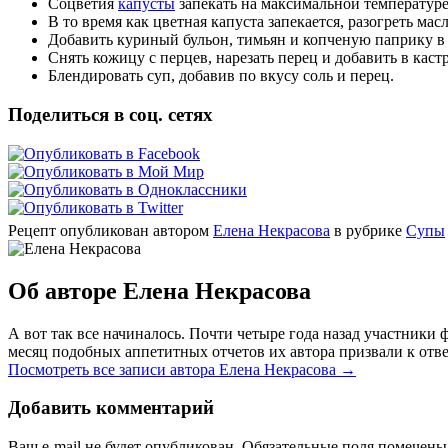
Соцветия
капусты
запекать на максимальной температуре 
В то время как цветная капуста запекается, разогреть м
Добавить куриный бульон, тимьян и копченую паприку в 
Снять кожицу с перцев, нарезать перец и добавить в каст
Блендировать суп, добавив по вкусу соль и перец.
Поделиться в соц. сетях
Рецепт опубликован автором
Елена Некрасова
в рубрике
Супы
Об авторе Елена Некрасова
А вот так все начиналось. Почти четыре года назад участник
месяц подобных аппетитных отчетов их автора призвали к отве
Посмотреть все записи автора Елена Некрасова
→
Добавить комментарий
Ваш e-mail не будет опубликован. Обязательные поля помечен