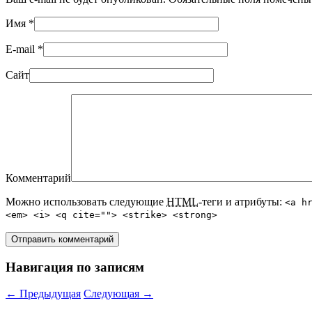
Имя
*
E-mail
*
Сайт
Комментарий
Можно использовать следующие
HTML
-теги и атрибуты:
<a h
<em> <i> <q cite=""> <strike> <strong>
Навигация по записям
←
Предыдущая
Следующая
→