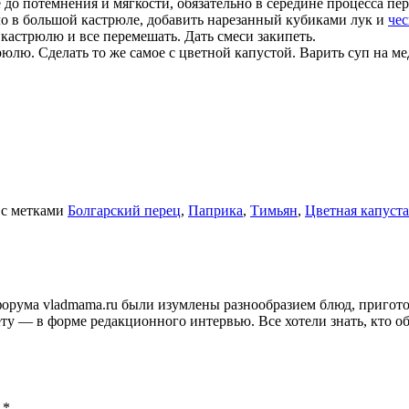
до потемнения и мягкости, обязательно в середине процесса пер
асло в большой кастрюле, добавить нарезанный кубиками лук и
че
кастрюлю и все перемешать. Дать смеси закипеть.
рюлю. Сделать то же самое с цветной капустой. Варить суп на м
с метками
Болгарский перец
,
Паприка
,
Тимьян
,
Цветная капуста
и форума vladmama.ru были изумлены разнообразием блюд, приго
ту — в форме редакционного интервью. Все хотели знать, кто об
ы
*