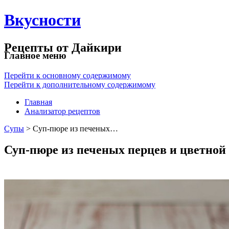
Вкусности
Рецепты от Дайкири
Главное меню
Перейти к основному содержимому
Перейти к дополнительному содержимому
Главная
Анализатор рецептов
Супы
> Суп-пюре из печеных…
Суп-пюре из печеных перцев и цветной