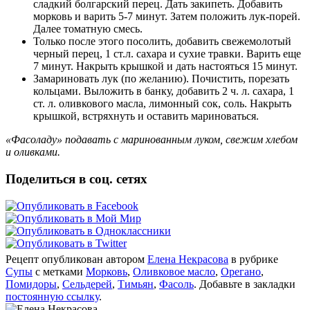
сладкий болгарский перец. Дать закипеть. Добавить
морковь и варить 5-7 минут. Затем положить лук-порей.
Далее томатную смесь.
Только после этого посолить, добавить свежемолотый
черный перец, 1 ст.л. сахара и сухие травки. Варить еще
7 минут. Накрыть крышкой и дать настояться 15 минут.
Замариновать лук (по желанию). Почистить, порезать
кольцами. Выложить в банку, добавить 2 ч. л. сахара, 1
ст. л. оливкового масла, лимонный сок, соль. Накрыть
крышкой, встряхнуть и оставить мариноваться.
«Фасоладу» подавать с маринованным луком, свежим хлебом
и оливками.
Поделиться в соц. сетях
Рецепт опубликован автором
Елена Некрасова
в рубрике
Супы
с метками
Морковь
,
Оливковое масло
,
Орегано
,
Помидоры
,
Сельдерей
,
Тимьян
,
Фасоль
. Добавьте в закладки
постоянную ссылку
.