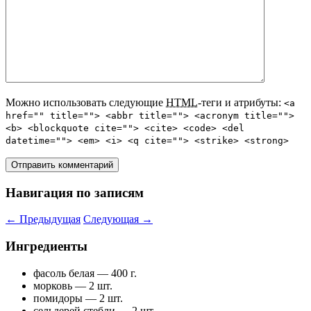
Можно использовать следующие
HTML
-теги и атрибуты:
<a
href="" title=""> <abbr title=""> <acronym title="">
<b> <blockquote cite=""> <cite> <code> <del
datetime=""> <em> <i> <q cite=""> <strike> <strong>
Навигация по записям
←
Предыдущая
Следующая
→
Ингредиенты
фасоль белая — 400 г.
морковь — 2 шт.
помидоры — 2 шт.
сельдерей стебли — 2 шт.