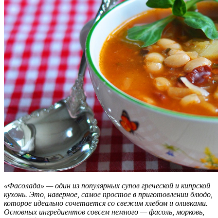
«Фасолада» — один из популярных супов греческой и кипрской
кухонь. Это, наверное, самое простое в приготовлении блюдо,
которое идеально сочетается со свежим хлебом и оливками.
Основных ингредиентов совсем немного — фасоль, морковь,