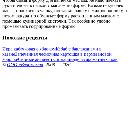
Чтобы смазать форму для выпечки маслом, не надо пачкать
руки и елозить пачкой с маслом по форме. Возьмите кусочек
масла, положите в чашку, поставьте чашку в микроволновку, а
потом аккуратно обмажьте форму растопленным маслом с
помощью кулинарной кисточки. Так особенно удобно
промазывать гофрированные формы.
Похожие рецепты
Икра кабачковая с яблоком
Кебаб с баклажанами в
казане
Запеченная чесночная картошка в пармезановой
корочке
Свиные антрекоты в маринаде из ароматных трав
©
ООО «Владмама»
, 2008 — 2026