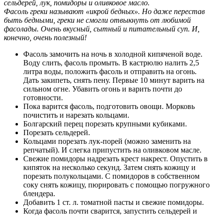
сельдерей, лук, помидоры и оливковое масло.
Фасоль греки называют «икрой бедных». Но даже перестав
быть бедными, греки не смогли отвыкнуть от любимой
фасолады. Очень вкусный, сытный и питательный суп. И,
конечно, очень полезный!
Фасоль замочить на ночь в холодной кипяченой воде.
Воду слить, фасоль промыть. В кастрюлю налить 2,5
литра воды, положить фасоль и отправить на огонь.
Дать закипеть, снять пену. Первые 10 минут варить на
сильном огне. Убавить огонь и варить почти до
готовности.
Пока варится фасоль, подготовить овощи. Морковь
почистить и нарезать кольцами.
Болгарский перец порезать крупными кубиками.
Порезать сельдерей.
Кольцами порезать лук-порей (можно заменить на
репчатый). И слегка припустить на оливковом масле.
Свежие помидоры надрезать крест накрест. Опустить в
кипяток на несколько секунд. Затем снять кожицу и
порезать полукольцами. С помидоров в собственном
соку снять кожицу, пюрировать с помощью погружного
блендера.
Добавить 1 ст. л. томатной пасты и свежие помидоры.
Когда фасоль почти сварится, запустить сельдерей и