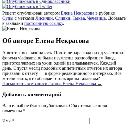
Рецепт опубликован автором
Елена Некрасова
в рубрике
Супы
с метками
Лисички
,
Сливки
,
Тыква
,
Чечевица
. Добавьте
в закладки
постоянную ссылку
.
Об авторе Елена Некрасова
А вот так все начиналось. Почти четыре года назад участники
форума vladmama.ru были изумлены разнообразием блюд,
приготовляемых на ужин одной из владмамочек. Каждый
день. Спустя месяц подобных аппетитных отчетов их автора
призвали к ответу — в форме редакционного интервью. Все
хотели знать, кто обладает столь ярким талантом?
Посмотреть все записи автора Елена Некрасова
→
Добавить комментарий
Ваш e-mail не будет опубликован. Обязательные поля
помечены
*
Имя
*