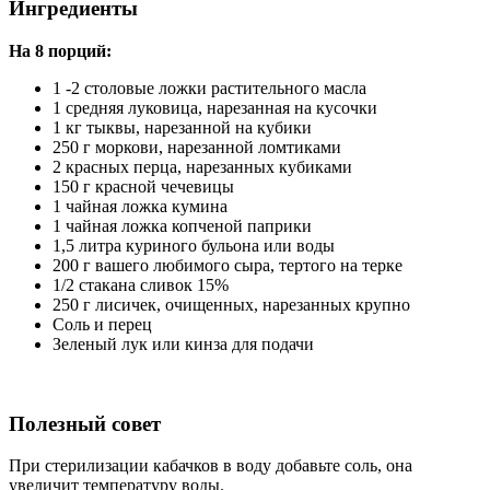
Ингредиенты
На 8 порций:
1 -2 столовые ложки растительного масла
1 средняя луковица, нарезанная на кусочки
1 кг тыквы, нарезанной на кубики
250 г моркови, нарезанной ломтиками
2 красных перца, нарезанных кубиками
150 г красной чечевицы
1 чайная ложка кумина
1 чайная ложка копченой паприки
1,5 литра куриного бульона или воды
200 г вашего любимого сыра, тертого на терке
1/2 стакана сливок 15%
250 г лисичек, очищенных, нарезанных крупно
Соль и перец
Зеленый лук или кинза для подачи
Полезный совет
При стерилизации кабачков в воду добавьте соль, она
увеличит температуру воды.