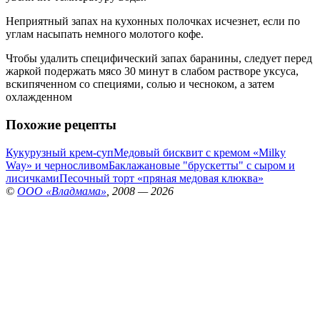
Неприятный запах на кухонных полочках исчезнет, если по
углам насыпать немного молотого кофе.
Чтобы удалить специфический запах баранины, следует перед
жаркой подержать мясо 30 минут в слабом растворе уксуса,
вскипяченном со специями, солью и чесноком, а затем
охлажденном
Похожие рецепты
Кукурузный крем-суп
Медовый бисквит с кремом «Milky
Way» и черносливом
Баклажановые "брускетты" с сыром и
лисичками
Песочный торт «пряная медовая клюква»
©
ООО «Владмама»
, 2008 — 2026