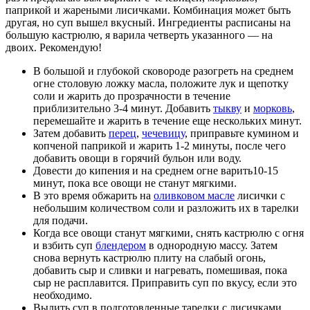
паприкой и жареными лисичками. Комбинация может быть
другая, но суп вышел вкусный. Ингредиенты расписаны на
большую кастрюлю, я варила четверть указанного — на
двоих. Рекомендую!
В большой и глубокой сковороде разогреть на среднем
огне столовую ложку масла, положите лук и щепотку
соли и жарить до прозрачности в течение
приблизительно 3-4 минут. Добавить
тыкву
и
морковь
,
перемешайте и жарить в течение еще нескольких минут.
Затем добавить
перец
,
чечевицу
, приправьте кумином и
копченой паприкой и жарить 1-2 минуты, после чего
добавить овощи в горячий бульон или воду.
Довести до кипения и на среднем огне варить10-15
минут, пока все овощи не станут мягкими.
В это время обжарить на
оливковом масле
лисички с
небольшим количеством соли и разложить их в тарелки
для подачи.
Когда все овощи станут мягкими, снять кастрюлю с огня
и взбить суп
блендером
в однородную массу. Затем
снова вернуть кастрюлю плиту на слабый огонь,
добавить сыр и сливки и нагревать, помешивая, пока
сыр не расплавится. Приправить суп по вкусу, если это
необходимо.
Вылить суп в подготовленные тарелки с лисичками,