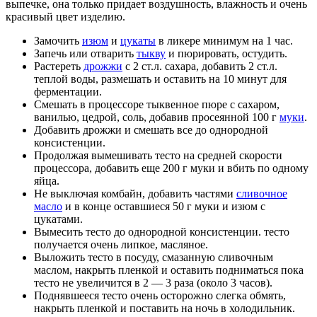
выпечке, она только придает воздушность, влажность и очень
красивый цвет изделию.
Замочить
изюм
и
цукаты
в ликере минимум на 1 час.
Запечь или отварить
тыкву
и пюрировать, остудить.
Растереть
дрожжи
с 2 ст.л. сахара, добавить 2 ст.л.
теплой воды, размешать и оставить на 10 минут для
ферментации.
Смешать в процессоре тыквенное пюре с сахаром,
ванилью, цедрой, соль, добавив просеянной 100 г
муки
.
Добавить дрожжи и смешать все до однородной
консистенции.
Продолжая вымешивать тесто на средней скорости
процессора, добавить еще 200 г муки и вбить по одному
яйца.
Не выключая комбайн, добавить частями
сливочное
масло
и в конце оставшиеся 50 г муки и изюм с
цукатами.
Вымесить тесто до однородной консистенции. тесто
получается очень липкое, масляное.
Выложить тесто в посуду, смазанную сливочным
маслом, накрыть пленкой и оставить подниматься пока
тесто не увеличится в 2 — 3 раза (около 3 часов).
Поднявшееся тесто очень осторожно слегка обмять,
накрыть пленкой и поставить на ночь в холодильник.