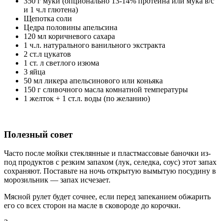
350 г муки (опционально 13-14% протеина или мука в/с
и 1 ч.л глютена)
Щепотка соли
Цедра половины апельсина
120 мл коричневого сахара
1 ч.л. натурального ванильного экстракта
2 ст.л цукатов
1 ст. л светлого изюма
3 яйца
50 мл ликера апельсинового или коньяка
150 г сливочного масла комнатной температуры
1 желток + 1 ст.л. воды (по желанию)
Полезный совет
Часто после мойки стеклянные и пластмассовые баночки из-
под продуктов с резким запахом (лук, селедка, соус) этот запах
сохраняют. Поставьте на ночь открытую вымытую посудину в
морозильник — запах исчезает.
Мясной рулет будет сочнее, если перед запеканием обжарить
его со всех сторон на масле в сковороде до корочки.