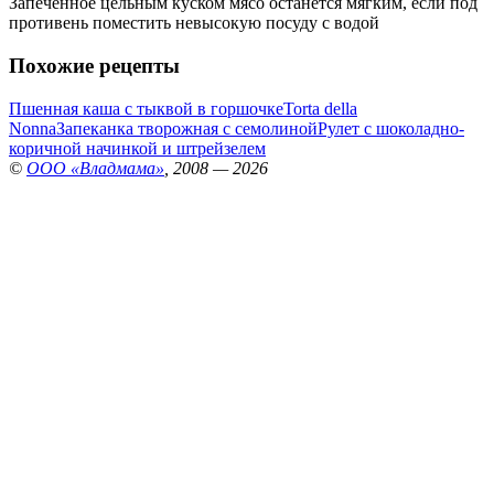
Запеченное цельным куском мясо останется мягким, если под
противень поместить невысокую посуду с водой
Похожие рецепты
Пшенная каша с тыквой в горшочке
Torta della
Nonna
Запеканка творожная с семолиной
Рулет с шоколадно-
коричной начинкой и штрейзелем
©
ООО «Владмама»
, 2008 — 2026