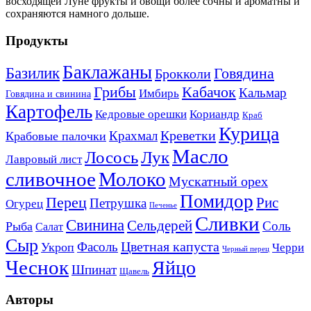
восходящей Луне фрукты и овощи более сочны и ароматны и
сохраняются намного дольше.
Продукты
Баклажаны
Базилик
Говядина
Брокколи
Кабачок
Грибы
Кальмар
Имбирь
Говядина и свинина
Картофель
Кедровые орешки
Кориандр
Краб
Курица
Креветки
Крахмал
Крабовые палочки
Масло
Лосось
Лук
Лавровый лист
сливочное
Молоко
Мускатный орех
Помидор
Перец
Рис
Петрушка
Огурец
Печенье
Сливки
Свинина
Сельдерей
Соль
Рыба
Салат
Сыр
Цветная капуста
Фасоль
Укроп
Черри
Черный перец
Чеснок
Яйцо
Шпинат
Щавель
Авторы