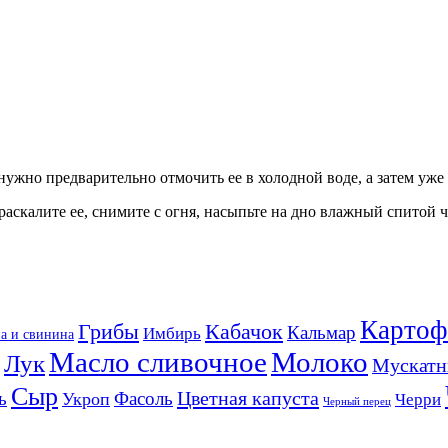
 нужно предварительно отмочить ее в холодной воде, а затем уж
аскалите ее, снимите с огня, насыпьте на дно влажный спитой ча
Картоф
Кабачок
Грибы
Кальмар
Имбирь
а и свинина
Масло сливочное
Молоко
Лук
Мускатн
Сыр
Цветная капуста
ь
Фасоль
Укроп
Черри
Черный перец