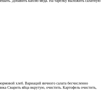
емешать. Добавить каплю меда. На тарелку выложить салатную
формовой хлеб. Вариаций яичного салата бесчисленно
чика Сварить яйца вкрутую, очистить. Картофель очистить,