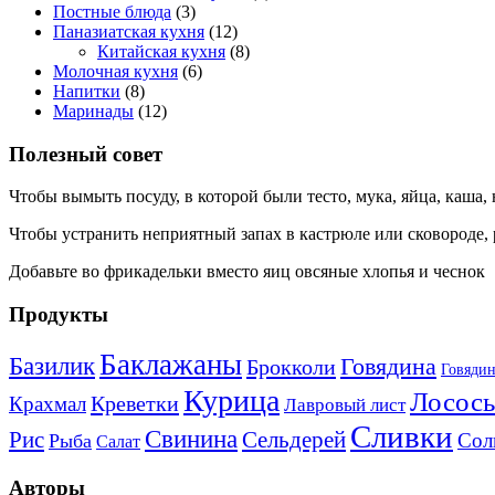
Постные блюда
(3)
Паназиатская кухня
(12)
Китайская кухня
(8)
Молочная кухня
(6)
Напитки
(8)
Маринады
(12)
Полезный совет
Чтобы вымыть посуду, в которой были тесто, мука, яйца, каша,
Чтобы устранить неприятный запах в кастрюле или сковороде, р
Добавьте во фрикадельки вместо яиц овсяные хлопья и чеснок
Продукты
Баклажаны
Базилик
Говядина
Брокколи
Говядин
Курица
Лосось
Креветки
Крахмал
Лавровый лист
Сливки
Свинина
Рис
Сельдерей
Сол
Рыба
Салат
Авторы