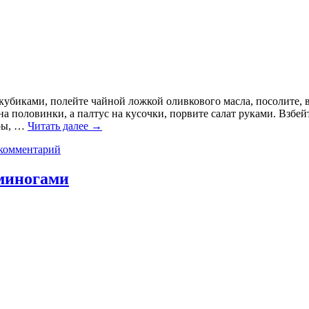
 кубиками, полейте чайной ложкой оливкового масла, посолите, 
а половинки, а палтус на кусочки, порвите салат руками. Взбей
оры, …
Читать далее
→
комментарий
ьминогами