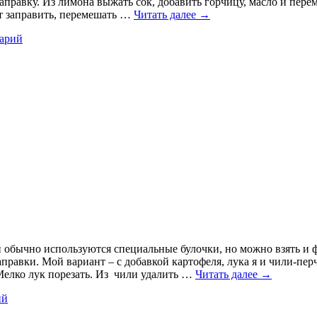
 заправку. Из лимона выжать сок, добавить горчицу, масло и пер
ат заправить, перемешать …
Читать далее
→
арий
 обычно используются специальные булочки, но можно взять и 
правки. Мой вариант – с добавкой картофеля, лука я и чили-пер
 Мелко лук порезать. Из чили удалить …
Читать далее
→
ий