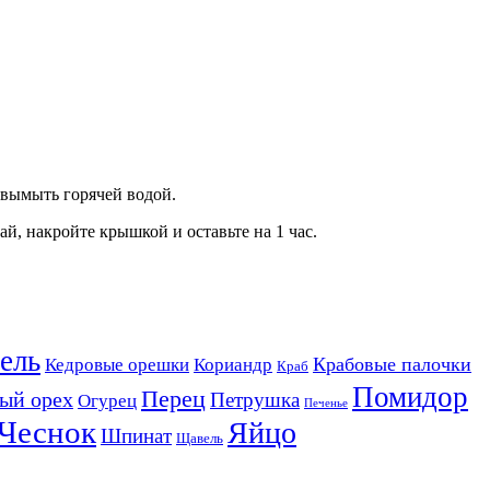
е вымыть горячей водой.
й, накройте крышкой и оставьте на 1 час.
ель
Крабовые палочки
Кедровые орешки
Кориандр
Краб
Помидор
Перец
ый орех
Петрушка
Огурец
Печенье
Чеснок
Яйцо
Шпинат
Щавель