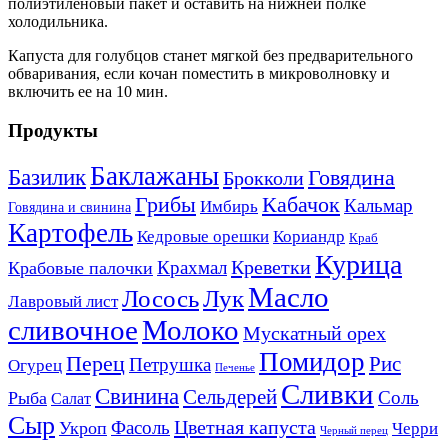
полиэтиленовый пакет и оставить на нижней полке
холодильника.
Капуста для голубцов станет мягкой без предварительного
обваривания, если кочан поместить в микроволновку и
включить ее на 10 мин.
Продукты
Баклажаны
Базилик
Говядина
Брокколи
Кабачок
Грибы
Кальмар
Имбирь
Говядина и свинина
Картофель
Кедровые орешки
Кориандр
Краб
Курица
Креветки
Крахмал
Крабовые палочки
Масло
Лосось
Лук
Лавровый лист
сливочное
Молоко
Мускатный орех
Помидор
Перец
Рис
Петрушка
Огурец
Печенье
Сливки
Свинина
Сельдерей
Соль
Рыба
Салат
Сыр
Цветная капуста
Фасоль
Укроп
Черри
Черный перец