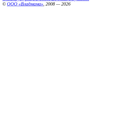
©
ООО «Владмама»
, 2008 — 2026