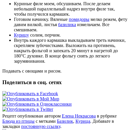
Куриные филе моем, обсушиваем. После делаем
небольшой параллельный надрез внутри филе так,
чтобы получился кармашек.
Готовим начинку. Вяленые
помидоры
мелко режем, фету
давим вилкой, листья
базилика
измельчаем. Все
смешиваем.
Курицу
солим, перчим.
Внутрь каждого кармашка выкладываем треть начинки,
скрепляем зубочистками. Выложить на противень,
накрыть фольгой и запекать 20 минут в нагретой до
180°C духовке. В конце фольгу снять до легкого
зарумянивания.
Подавать с овощами и рисом.
Поделиться в соц. сетях
Рецепт опубликован автором
Елена Некрасова
в рубрике
Блюда из птицы
с метками
Базилик
,
Курица
. Добавьте в
закладки
постоянную ссылку
.