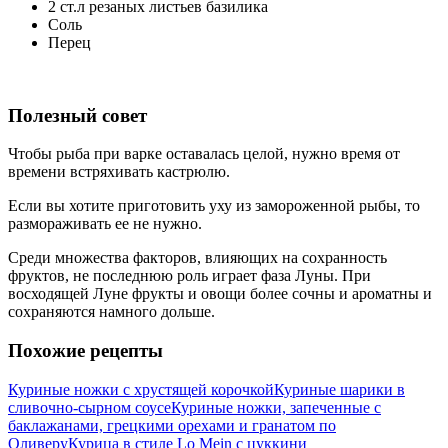
2 ст.л резаных листьев базилика
Соль
Перец
Полезный совет
Чтобы рыба при варке оставалась целой, нужно время от
времени встряхивать кастрюлю.
Если вы хотите приготовить уху из замороженной рыбы, то
размораживать ее не нужно.
Среди множества факторов, влияющих на сохранность
фруктов, не последнюю роль играет фаза Луны. При
восходящей Луне фрукты и овощи более сочны и ароматны и
сохраняются намного дольше.
Похожие рецепты
Куриные ножки с хрустящей корочкой
Куриные шарики в
сливочно-сырном соусе
Куриные ножки, запеченные с
баклажанами, грецкими орехами и гранатом по
Оливеру
Курица в стиле Lo Mein с цуккини