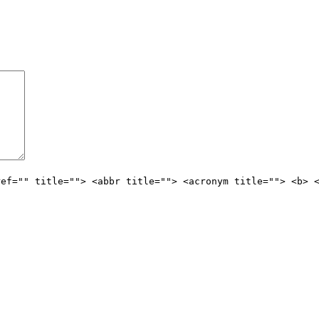
ref="" title=""> <abbr title=""> <acronym title=""> <b> 