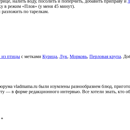
рице, налить воду, посолить и поперчить, добавить приправу и
л
у в режим «Плов» (у меня 45 минут).
 разложить по тарелкам.
 из птицы
с метками
Курица
,
Лук
,
Морковь
,
Перловая крупа
. До
и форума vladmama.ru были изумлены разнообразием блюд, приго
ту — в форме редакционного интервью. Все хотели знать, кто об
ы
*