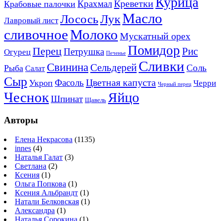
Курица
Креветки
Крахмал
Крабовые палочки
Масло
Лосось
Лук
Лавровый лист
сливочное
Молоко
Мускатный орех
Помидор
Перец
Рис
Петрушка
Огурец
Печенье
Сливки
Свинина
Сельдерей
Соль
Рыба
Салат
Сыр
Цветная капуста
Фасоль
Укроп
Черри
Черный перец
Чеснок
Яйцо
Шпинат
Щавель
Авторы
Елена Некрасова
(1135)
innes
(4)
Наталья Галат
(3)
Светлана
(2)
Ксения
(1)
Ольга Попкова
(1)
Ксения Альбрандт
(1)
Натали Белковская
(1)
Александра
(1)
Наталья Сорокина
(1)