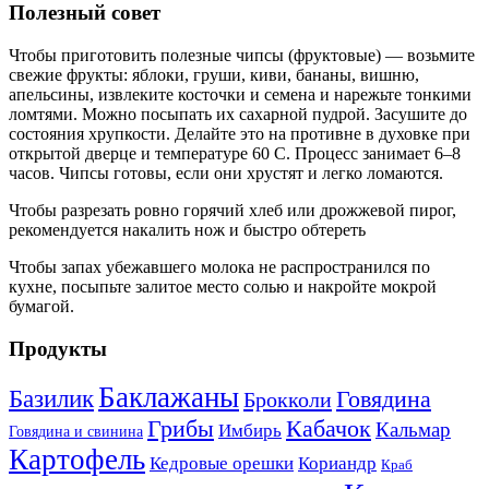
Полезный совет
Чтобы приготовить полезные чипсы (фруктовые) — возьмите
свежие фрукты: яблоки, груши, киви, бананы, вишню,
апельсины, извлеките косточки и семена и нарежьте тонкими
ломтями. Можно посыпать их сахарной пудрой. Засушите до
состояния хрупкости. Делайте это на противне в духовке при
открытой дверце и температуре 60 С. Процесс занимает 6–8
часов. Чипсы готовы, если они хрустят и легко ломаются.
Чтобы разрезать ровно горячий хлеб или дрожжевой пирог,
рекомендуется накалить нож и быстро обтереть
Чтобы запах убежавшего молока не распространился по
кухне, посыпьте залитое место солью и накройте мокрой
бумагой.
Продукты
Баклажаны
Базилик
Говядина
Брокколи
Кабачок
Грибы
Кальмар
Имбирь
Говядина и свинина
Картофель
Кедровые орешки
Кориандр
Краб