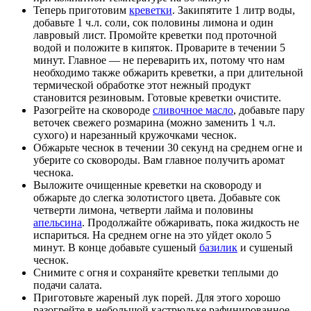
Теперь приготовим
креветки
. Закипятите 1 литр воды,
добавьте 1 ч.л. соли, сок половины лимона и один
лавровый лист. Промойте креветки под проточной
водой и положите в кипяток. Проварите в течении 5
минут. Главное — не переварить их, потому что нам
необходимо также обжарить креветки, а при длительной
термической обработке этот нежный продукт
становится резиновым. Готовые креветки очистите.
Разогрейте на сковороде
сливочное масло
, добавьте пару
веточек свежего розмарина (можно заменить 1 ч.л.
сухого) и нарезанный кружочками чеснок.
Обжарьте чеснок в течении 30 секунд на среднем огне и
уберите со сковороды. Вам главное получить аромат
чеснока.
Выложите очищенные креветки на сковороду и
обжарьте до слегка золотистого цвета. Добавьте сок
четверти лимона, четверти лайма и половины
апельсина
. Продолжайте обжаривать, пока жидкость не
испариться. На среднем огне на это уйдет около 5
минут. В конце добавьте сушеный
базилик
и сушеный
чеснок.
Снимите с огня и сохраняйте креветки теплыми до
подачи салата.
Приготовьте жареный лук порей. Для этого хорошо
разогрейте в небольшой кастрюльке рафинированное