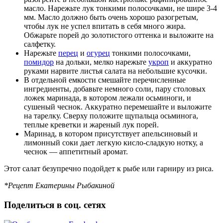
масло. Нарежьте лук тонкими полосочками, не шире 3-4
мм. Масло должно быть очень хорошо разогретым,
чтобы лук не успел впитать в себя много жира.
Обжарьте порей до золотистого оттенка и выложите на
салфетку.
Нарежьте
перец
и
огурец
тонкими полосочками,
помидор
на дольки, мелко нарежьте
укроп
и аккуратно
руками нарвите листья салата на небольшие кусочки.
В отдельной емкости смешайте перечисленные
ингредиенты, добавьте немного соли, пару столовых
ложек маринада, в котором лежали осьминоги, и
сушеный чеснок. Аккуратно перемешайте и выложите
на тарелку. Сверху положите щупальца осьминога,
теплые креветки и жареный лук порей.
Маринад, в котором присутствует апельсиновый и
лимонный соки дает легкую кисло-сладкую нотку, а
чеснок — аппетитный аромат.
Этот салат безупречно подойдет к рыбе или гарниру из риса.
*Рецепт Екатерины Рыбакиной
Поделиться в соц. сетях