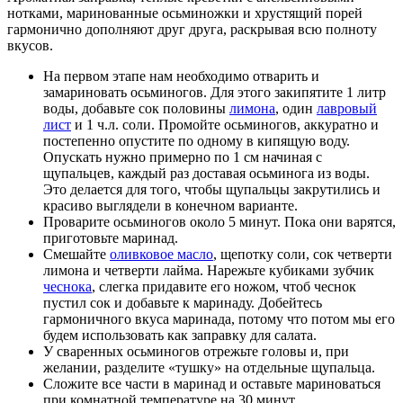
нотками, маринованные осьминожки и хрустящий порей
гармонично дополняют друг друга, раскрывая всю полноту
вкусов.
На первом этапе нам необходимо отварить и
замариновать осьминогов. Для этого закипятите 1 литр
воды, добавьте сок половины
лимона
, один
лавровый
лист
и 1 ч.л. соли. Промойте осьминогов, аккуратно и
постепенно опустите по одному в кипящую воду.
Опускать нужно примерно по 1 см начиная с
щупальцев, каждый раз доставая осьминога из воды.
Это делается для того, чтобы щупальцы закрутились и
красиво выглядели в конечном варианте.
Проварите осьминогов около 5 минут. Пока они варятся,
приготовьте маринад.
Смешайте
оливковое масло
, щепотку соли, сок четверти
лимона и четверти лайма. Нарежьте кубиками зубчик
чеснока
, слегка придавите его ножом, чтоб чеснок
пустил сок и добавьте к маринаду. Добейтесь
гармоничного вкуса маринада, потому что потом мы его
будем использовать как заправку для салата.
У сваренных осьминогов отрежьте головы и, при
желании, разделите «тушку» на отдельные щупальца.
Сложите все части в маринад и оставьте мариноваться
при комнатной температуре на 30 минут.