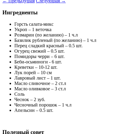
←
Предыдущая
Следующая
→
Ингредиенты
Горсть салата-микс
Укроп – 1 веточка
Розмарин (по желанию) – 1 ч.л
Базилик рубленый (по желанию) – 1 ч.л
Перец сладкий красный – 0.5 шт.
Огурец свежий – 0.5 шт.
Помидоры черри – 6 шт.
Беби-осьминоги - 6 шт.
Креветки – 10-12 шт.
Лук порей – 10 см
Лавровый лист – 1 шт.
Масло сливочное – 2 ст.л
Масло оливковое – 3 ст.л
Соль
Чеснок – 2 зуб.
Чесночный порошок – 1 ч.л
Апельсин – 0.5 шт.
Полезный совет