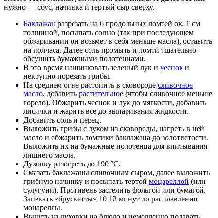
нужно — соус, начинка и тертый сыр сверху.
Баклажан
разрезать на 6 продольных ломтей ок. 1 см
толщиной, посыпать солью (так при последующем
обжаривании он возьмет в себя меньше масла), оставить
на полчаса. Далее соль промыть и ломти тщательно
обсушить бумажными полотенцами.
В это время нашинковать зеленый лук и
чеснок
и
некрупно порезать грибы.
На среднем огне растопить в сковороде
сливочное
масло
, добавить
растительное
(чтобы сливочное меньше
горело). Обжарить чеснок и лук до мягкости, добавить
лисички и жарить все до выпаривания жидкости.
Добавить соль и перец.
Выложить грибы с луком из сковороды, нагреть в ней
масло и обжарить ломтики баклажана до золотистости.
Выложить их на бумажные полотенца для впитывания
лишнего масла.
Духовку разогреть до 190 °C.
Смазать баклажаны сливочным сыром, далее выложить
грибную начинку и посыпать тертой
моцареллой
(или
сулугуни). Противень застелить фольгой или бумагой.
Запекать «брускетты» 10-12 минут до расплавления
моцареллы.
Вынуть из духовки на блюдо и немедленно подавать.