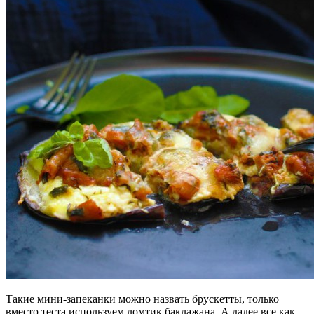
Такие мини-запеканки можно назвать брускетты, только
вместо теста используем ломтик баклажана. А далее все как