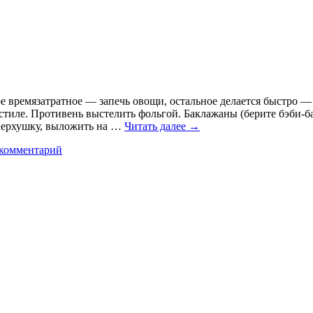
е времязатратное — запечь овощи, остальное делается быстро —
м стиле. Противень выстелить фольгой. Баклажаны (берите бэби-
 верхушку, выложить на …
Читать далее
→
 комментарий