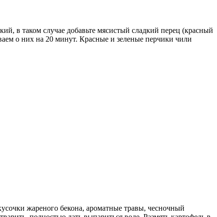
кий, в таком случае добавьте мясистый сладкий перец (красный
ваем о них на 20 минут. Красные и зеленые перчики чили
кусочки жареного бекона, ароматные травы, чесночный
варить, полностью дать выпариться воде. Размять картофель в