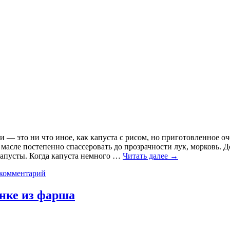
 — это ни что иное, как капуста с рисом, но приготовленное о
асле постепенно спассеровать до прозрачности лук, морковь. Д
капусты. Когда капуста немного …
Читать далее
→
 комментарий
нке из фарша