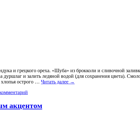
ундука и грецкого ореха. «Шуба» из брокколи и сливочной зали
а дуршлаг и залить ледяной водой (для сохранения цвета). Смол
и хлопья острого …
Читать далее
→
 комментарий
ным акцентом