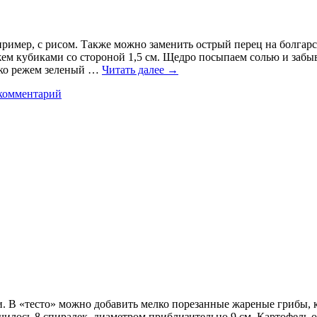
пример, с рисом. Также можно заменить острый перец на болгарс
жем кубиками со стороной 1,5 см. Щедро посыпаем солью и забы
елко режем зеленый …
Читать далее
→
комментарий
и. В «тесто» можно добавить мелко порезанные жареные грибы, 
илось 8 спиралек, диаметром приблизительно 9 см. Картофель от