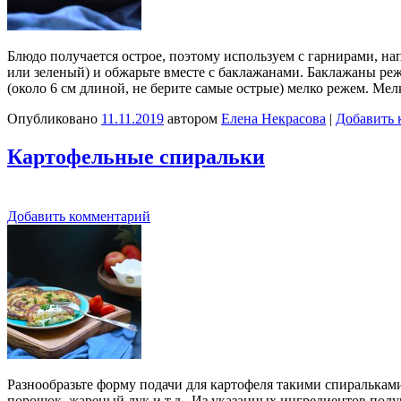
Блюдо получается острое, поэтому используем с гарнирами, на
или зеленый) и обжарьте вместе с баклажанами. Баклажаны ре
(около 6 см длиной, не берите самые острые) мелко режем. М
Опубликовано
11.11.2019
автором
Елена Некрасова
|
Добавить 
Картофельные спиральки
Добавить комментарий
Разнообразьте форму подачи для картофеля такими спиралькам
порошок, жареный лук и т.д. Из указанных ингредиентов получ