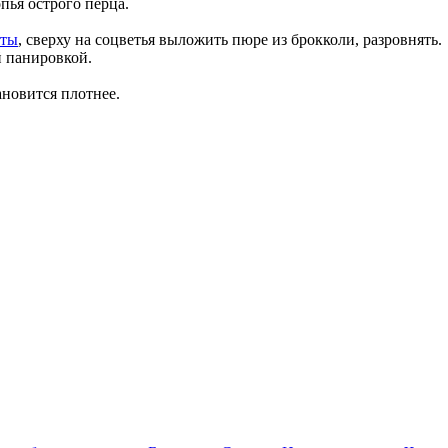
опья острого перца.
сты
, сверху на соцветья выложить пюре из брокколи, разровнять.
й панировкой.
ановится плотнее.