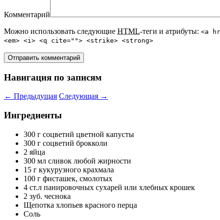
Комментарий
Можно использовать следующие
HTML
-теги и атрибуты:
<a h
<em> <i> <q cite=""> <strike> <strong>
Навигация по записям
←
Предыдущая
Следующая
→
Ингредиенты
300 г соцветий цветной капусты
300 г соцветий брокколи
2 яйца
300 мл сливок любой жирности
15 г кукурузного крахмала
100 г фисташек, смолотых
4 ст.л панировочных сухарей или хлебных крошек
2 зуб. чеснока
Щепотка хлопьев красного перца
Соль