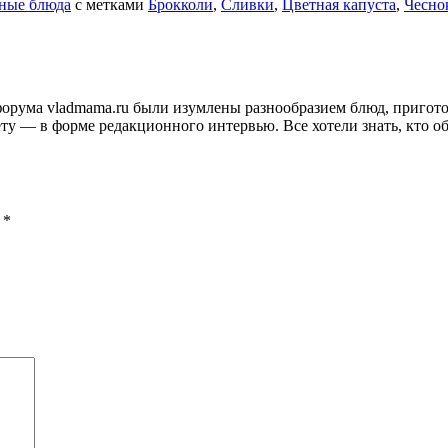
ные блюда
с метками
Брокколи
,
Сливки
,
Цветная капуста
,
Чесно
и форума vladmama.ru были изумлены разнообразием блюд, приго
ту — в форме редакционного интервью. Все хотели знать, кто об
ы
*