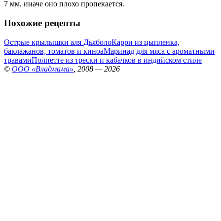
7 мм, иначе оно плохо пропекается.
Похожие рецепты
Острые крылышки аля Дьяболо
Карри из цыпленка,
баклажанов, томатов и киноа
Маринад для мяса с ароматными
травами
Полпетте из трески и кабачков в индийском стиле
©
ООО «Владмама»
, 2008 — 2026