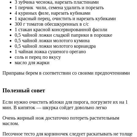
3 зубчика чеснока, нарезать пластинами
1 перчик чили, семена удалить и порезать
4 куриных филе, нарезать кубиками
1 красный перец, очистить и нарезать кубиками
300 г томатов обесшкуренных в с/с
1 стакан красной консервированной фасоли
0,5 чайной ложки сладкой паприки в порошке
0,5 чайной ложки молотого кумина
0,5 чайной ложки молотого кориандра
1 чайная ложка сушеного орегано
соль и перец по вкусу
масло для жарки
Приправы берем в соответствии со своими предпочтениями
Полезный совет
Если нужно очистить яблоки для пирога, погрузите их на 1
мин. В кипяток — шкурка сойдет довольно легко
Очень жирный нож достаточно потереть растительным
маслом.
Песочное тесто для корзиночек следует раскатывать не толще