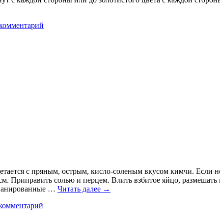
 комментарий
четается с пряным, острым, кисло-соленым вкусом кимчи. Если н
м. Приправить солью и перцем. Влить взбитое яйцо, размешать 
запанированные …
Читать далее
→
комментарий