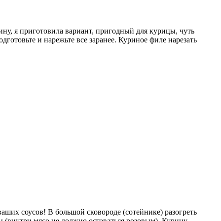
ну, я приготовила вариант, пригодный для курицы, чуть
дготовьте и нарежьте все заранее. Куриное филе нарезать
 ваших соусов! В большой сковороде (сотейнике) разогреть
ы (внутри мясо не должно оставаться розовым). Курицу