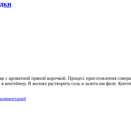
удки
е с ароматной пряной корочкой. Процесс приготовления соверше
в контейнер. В молоке растворить соль и залить им филе. Конте
 комментарий