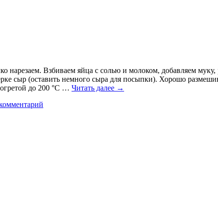
ко нарезаем. Взбиваем яйца с солью и молоком, добавляем муку,
терке сыр (оставить немного сыра для посыпки). Хорошо размеш
зогретой до 200 °C …
Читать далее
→
 комментарий