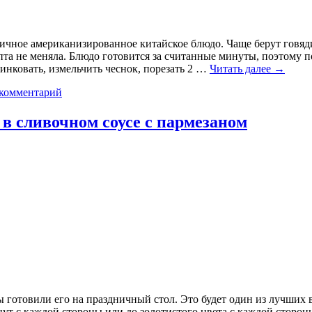
чное американизированное китайское блюдо. Чаще берут говяди
пта не меняла. Блюдо готовится за считанные минуты, поэтому по
инковать, измельчить чеснок, порезать 2 …
Читать далее
→
 комментарий
в сливочном соусе с пармезаном
 вы готовили его на праздничный стол. Это будет один из лучших
нут с каждой стороны или до золотистого цвета с каждой сторон