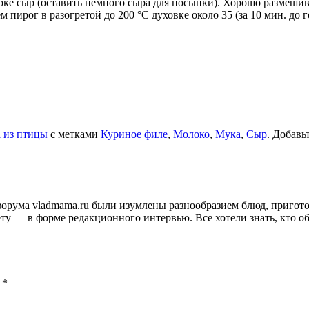
рке сыр (оставить немного сыра для посыпки). Хорошо размеши
пирог в разогретой до 200 °C духовке около 35 (за 10 мин. до 
 из птицы
с метками
Куриное филе
,
Молоко
,
Мука
,
Сыр
. Добавь
и форума vladmama.ru были изумлены разнообразием блюд, приго
ту — в форме редакционного интервью. Все хотели знать, кто об
ы
*