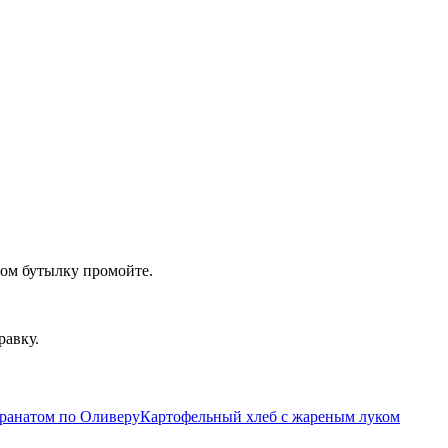
том бутылку промойте.
равку.
гранатом по Оливеру
Картофельный хлеб с жареным луком