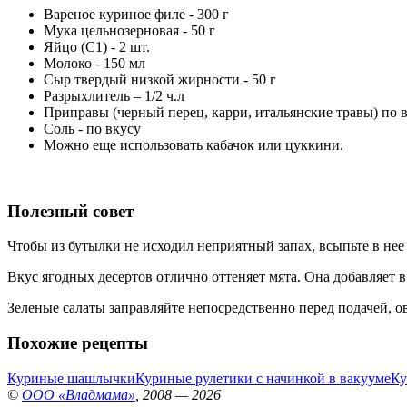
Вареное куриное филе - 300 г
Мука цельнозерновая - 50 г
Яйцо (С1) - 2 шт.
Молоко - 150 мл
Сыр твердый низкой жирности - 50 г
Разрыхлитель – 1/2 ч.л
Приправы (черный перец, карри, итальянские травы) по 
Соль - по вкусу
Можно еще использовать кабачок или цуккини.
Полезный совет
Чтобы из бутылки не исходил неприятный запах, всыпьте в нее
Вкус ягодных десертов отлично оттеняет мята. Она добавляет в
Зеленые салаты заправляйте непосредственно перед подачей, о
Похожие рецепты
Куриные шашлычки
Куриные рулетики с начинкой в вакууме
Ку
©
ООО «Владмама»
, 2008 — 2026