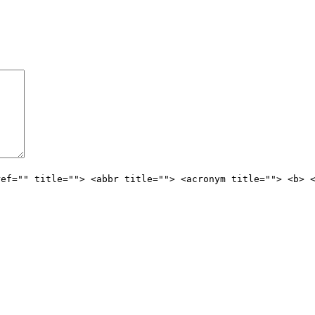
ref="" title=""> <abbr title=""> <acronym title=""> <b> 