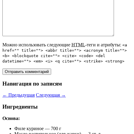
Можно использовать следующие
HTML
-теги и атрибуты:
<a
href="" title=""> <abbr title=""> <acronym title="">
<b> <blockquote cite=""> <cite> <code> <del
datetime=""> <em> <i> <q cite=""> <strike> <strong>
Навигация по записям
←
Предыдущая
Следующая
→
Ингредиенты
Основа:
Филе куриное — 700 г
Масло растительное (для жарки) — 3 ст. л