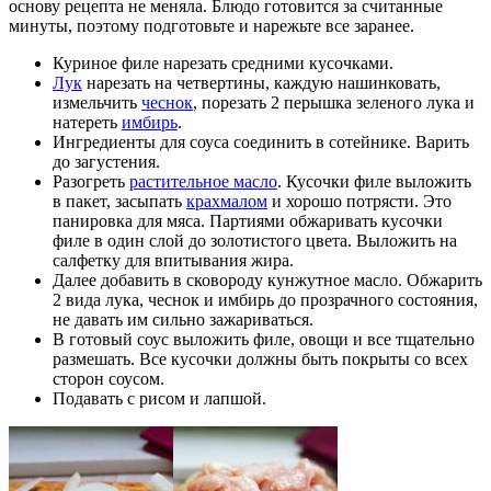
основу рецепта не меняла. Блюдо готовится за считанные
минуты, поэтому подготовьте и нарежьте все заранее.
Куриное филе нарезать средними кусочками.
Лук
нарезать на четвертины, каждую нашинковать,
измельчить
чеснок
, порезать 2 перышка зеленого лука и
натереть
имбирь
.
Ингредиенты для соуса соединить в сотейнике. Варить
до загустения.
Разогреть
растительное масло
. Кусочки филе выложить
в пакет, засыпать
крахмалом
и хорошо потрясти. Это
панировка для мяса. Партиями обжаривать кусочки
филе в один слой до золотистого цвета. Выложить на
салфетку для впитывания жира.
Далее добавить в сковороду кунжутное масло. Обжарить
2 вида лука, чеснок и имбирь до прозрачного состояния,
не давать им сильно зажариваться.
В готовый соус выложить филе, овощи и все тщательно
размешать. Все кусочки должны быть покрыты со всех
сторон соусом.
Подавать с рисом и лапшой.