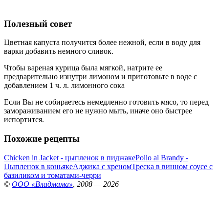
Полезный совет
Цветная капуста получится более нежной, если в воду для
варки добавить немного сливок.
Чтобы вареная курица была мягкой, натрите ее
предварительно изнутри лимоном и приготовьте в воде с
добавлением 1 ч. л. лимонного сока
Если Вы не собираетесь немедленно готовить мясо, то перед
замораживанием его не нужно мыть, иначе оно быстрее
испортится.
Похожие рецепты
Chicken in Jacket - цыпленок в пиджаке
Pollo al Brandy -
Цыпленок в коньяке
Аджика с хреном
Треска в винном соусе с
базиликом и томатами-черри
©
ООО «Владмама»
, 2008 — 2026