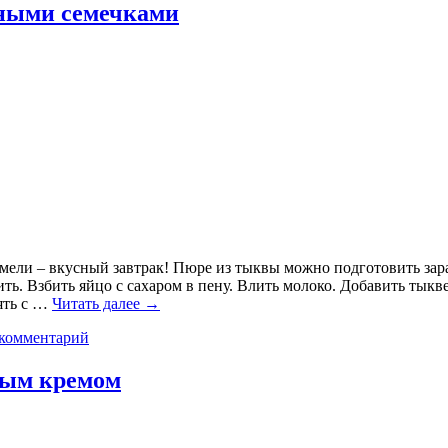
ными семечками
амели – вкусный завтрак! Пюре из тыквы можно подготовить зара
ть. Взбить яйцо с сахаром в пену. Влить молоко. Добавить тык
ять с …
Читать далее
→
 комментарий
ным кремом