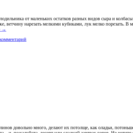
лодильника от маленьких остатков разных видов сыра и колбасы.
ке, ветчину нарезать мелкими кубиками, лук мелко порезать. В 
е
→
 комментарий
линов довольно много, делают их потолще, как оладьи, потоньше
а – и, пожалуйста, десерт или сладкий завтрак готов. Не хотите