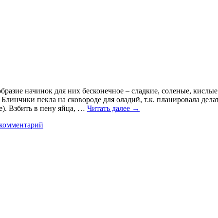
образие начинок для них бесконечное – сладкие, соленые, кисл
Блинчики пекла на сковороде для оладий, т.к. планировала дел
е). Взбить в пену яйца, …
Читать далее
→
 комментарий