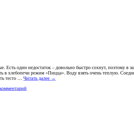
 Есть один недостаток – довольно быстро сохнут, поэтому в зап
ить в хлебопечи режим «Пицца». Воду взять очень теплую. Соед
ить тесто …
Читать далее
→
 комментарий