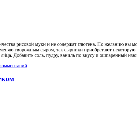
чества рисовой муки и не содержат глютена. По желанию вы мо
я заменяю творожным сыром, так сырники приобретают некоторую
, яйца. Добавить соль, пудру, ваниль по вкусу и ошпаренный и
 комментарий
уком