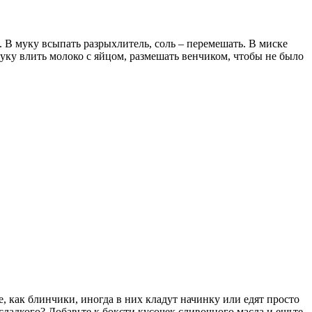
 В муку всыпать разрыхлитель, соль – перемешать. В миске
муку влить молоко с яйцом, размешать венчиком, чтобы не было
, как блинчики, иногда в них кладут начинку или едят просто
 сладкого? Добавьте к боксти кусочек сливочного масла и ешьте