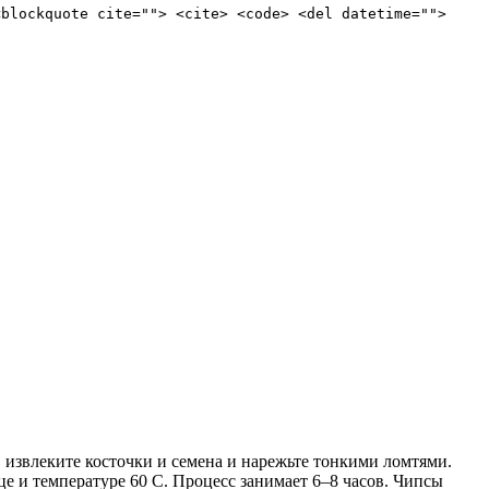
<blockquote cite=""> <cite> <code> <del datetime="">
 извлеките косточки и семена и нарежьте тонкими ломтями.
е и температуре 60 С. Процесс занимает 6–8 часов. Чипсы