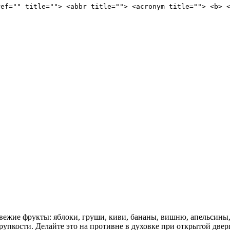
ref="" title=""> <abbr title=""> <acronym title=""> <b> 
ежие фрукты: яблоки, груши, киви, бананы, вишню, апельсины,
упкости. Делайте это на противне в духовке при открытой дверц