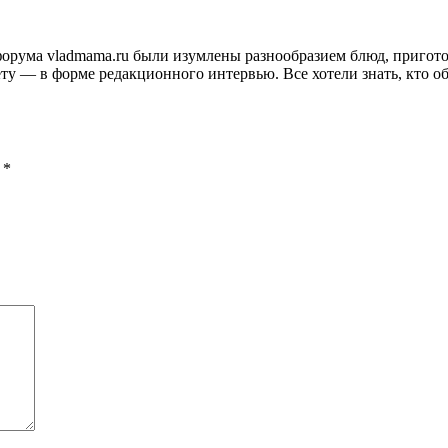
и форума vladmama.ru были изумлены разнообразием блюд, приго
ту — в форме редакционного интервью. Все хотели знать, кто об
ы
*