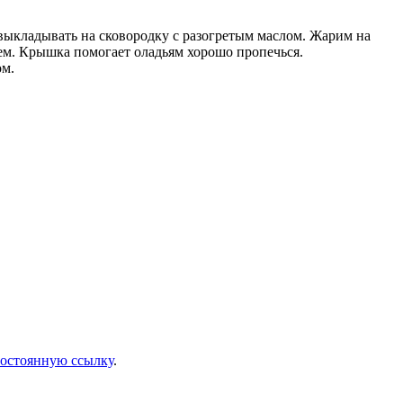
и выкладывать на сковородку с разогретым маслом. Жарим на
ем. Крышка помогает оладьям хорошо пропечься.
ом.
остоянную ссылку
.