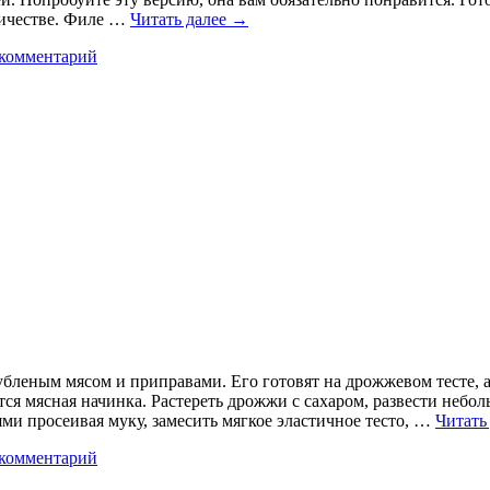
личестве. Филе …
Читать далее
→
 комментарий
бленым мясом и приправами. Его готовят на дрожжевом тесте, а 
тся мясная начинка. Растереть дрожжи с сахаром, развести небо
ями просеивая муку, замесить мягкое эластичное тесто, …
Читать
 комментарий