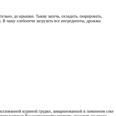
ельно, до крышки. Тыкву запечь, охладить, пюрировать,
а. В чашу хлебопечи загрузить все ингредиенты, дрожжи
 гриллованной куриной грудки, замаринованной в лимонном соке
товим маринад Все ингредиенты смешать, посолить по вкусу,