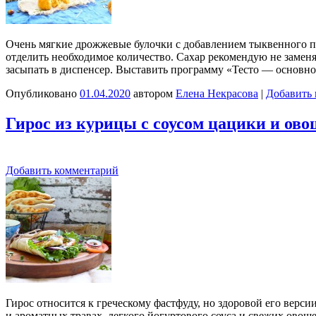
Очень мягкие дрожжевые булочки с добавлением тыквенного пю
отделить необходимое количество. Сахар рекомендую не заменя
засыпать в диспенсер. Выставить программу «Тесто — основно
Опубликовано
01.04.2020
автором
Елена Некрасова
|
Добавить
Гирос из курицы с соусом цацики и ов
Добавить комментарий
Гирос относится к греческому фастфуду, но здоровой его верс
и ароматных травах, легкого йогуртового соуса и свежих овощ