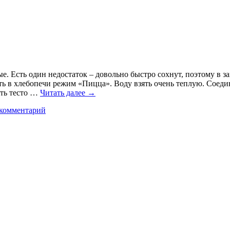
 Есть один недостаток – довольно быстро сохнут, поэтому в зап
ить в хлебопечи режим «Пицца». Воду взять очень теплую. Соед
ить тесто …
Читать далее
→
 комментарий