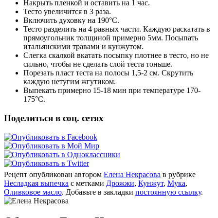
Накрыть пленкой и оставить на 1 час.
Тесто увеличится в 3 раза.
Включить духовку на 190°C.
Тесто разделить на 4 равных части. Каждую раскатать в
прямоугольник толщиной примерно 5мм. Посыпать
итальянскими травами и кунжутом.
Слегка скалкой вкатать посыпку плотнее в тесто, но не
сильно, чтобы не сделать слой теста тоньше.
Порезать пласт теста на полосы 1,5-2 см. Скрутить
каждую нетугим жгутиком.
Выпекать примерно 15-18 мин при температуре 170-
175°C.
Поделиться в соц. сетях
Рецепт опубликован автором
Елена Некрасова
в рубрике
Несладкая выпечка
с метками
Дрожжи
,
Кунжут
,
Мука
,
Оливковое масло
. Добавьте в закладки
постоянную ссылку
.