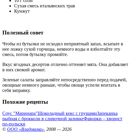
10 г соли
Сухая смесь итальянских трав
Кунжут
Полезный совет
Чтобы из бутылки не исходил неприятный запах, всыпьте в
нее ложку сухой горчицы, немного воды и взболтайте эту
смесь, потом бутылку промойте.
Вкус ягодных десертов отлично оттеняет мята. Она добавляет
в них свежий аромат.
Зеленые салаты заправляйте непосредственно перед подачей,
овощные немного раньше, чтобы овощи успели впитать в
себя заправку.
Похожие рецепты
Соус "Маринара"
Шоколадный кекс с грушами
Запеканка
рыбная с брокколи в сливочной заливке
Фаворки – хворост
по-польски
©
ООО «Владмама»
, 2008 — 2026