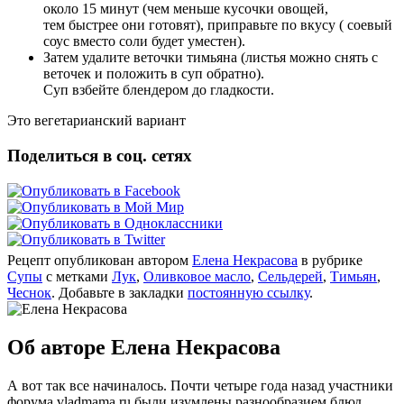
около 15 минут (чем меньше кусочки овощей,
тем
быстрее они готовят), приправьте по вкусу ( соевый
соус вместо соли
будет
уместен).
Затем удалите веточки
тимьяна (листья можно снять с
веточек и положить в суп обратно).
Суп
взбейте
блендером до гладкости.
Это вегетарианский вариант
Поделиться в соц. сетях
Рецепт опубликован автором
Елена Некрасова
в рубрике
Супы
с метками
Лук
,
Оливковое масло
,
Сельдерей
,
Тимьян
,
Чеснок
. Добавьте в закладки
постоянную ссылку
.
Об авторе Елена Некрасова
А вот так все начиналось. Почти четыре года назад участники
форума vladmama.ru были изумлены разнообразием блюд,