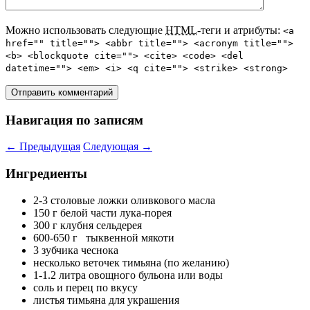
Можно использовать следующие
HTML
-теги и атрибуты:
<a
href="" title=""> <abbr title=""> <acronym title="">
<b> <blockquote cite=""> <cite> <code> <del
datetime=""> <em> <i> <q cite=""> <strike> <strong>
Навигация по записям
←
Предыдущая
Следующая
→
Ингредиенты
2-3 столовые ложки оливкового масла
150 г белой части лука-порея
300 г клубня сельдерея
600-650 г тыквенной мякоти
3 зубчика чеснока
несколько веточек тимьяна (по желанию)
1-1.2 литра овощного бульона или воды
соль и перец по вкусу
листья тимьяна для украшения