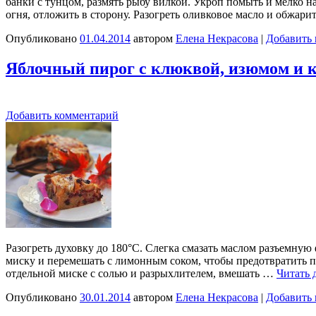
банки с тунцом, размять рыбу вилкой. Укроп помыть и мелко на
огня, отложить в сторону. Разогреть оливковое масло и обжар
Опубликовано
01.04.2014
автором
Елена Некрасова
|
Добавить
Яблочный пирог с клюквой, изюмом и
Добавить комментарий
Разогреть духовку до 180°С. Слегка смазать маслом разъемную 
миску и перемешать с лимонным соком, чтобы предотвратить пот
отдельной миске с солью и разрыхлителем, вмешать …
Читать 
Опубликовано
30.01.2014
автором
Елена Некрасова
|
Добавить