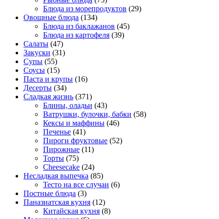
Блюда из морепродуктов
(29)
Овощные блюда
(134)
Блюда из баклажанов
(45)
Блюда из картофеля
(39)
Салаты
(47)
Закуски
(31)
Супы
(55)
Соусы
(15)
Паста и крупы
(16)
Десерты
(34)
Сладкая жизнь
(371)
Блины, оладьи
(43)
Ватрушки, булочки, бабки
(58)
Кексы и маффины
(46)
Печенье
(41)
Пироги фруктовые
(52)
Пирожные
(11)
Торты
(75)
Cheesecake
(24)
Несладкая выпечка
(85)
Тесто на все случаи
(6)
Постные блюда
(3)
Паназиатская кухня
(12)
Китайская кухня
(8)