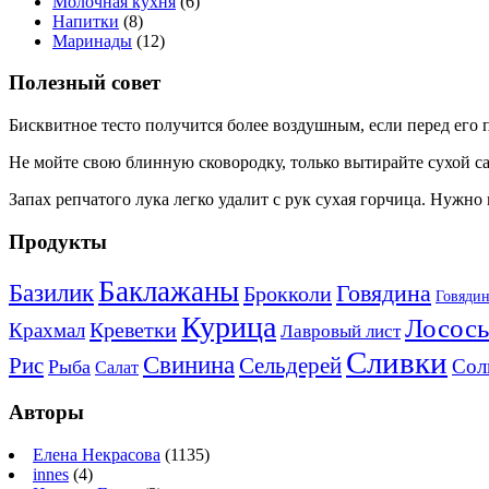
Молочная кухня
(6)
Напитки
(8)
Маринады
(12)
Полезный совет
Бисквитное тесто получится более воздушным, если перед его 
Не мойте свою блинную сковородку, только вытирайте сухой с
Запах репчатого лука легко удалит с рук сухая горчица. Нужно 
Продукты
Баклажаны
Базилик
Говядина
Брокколи
Говядин
Курица
Лосось
Креветки
Крахмал
Лавровый лист
Сливки
Свинина
Рис
Сельдерей
Сол
Рыба
Салат
Авторы
Елена Некрасова
(1135)
innes
(4)