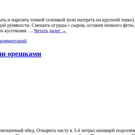
ть и нарезать тонкой соломкой (или натереть на крупной терке
ой румяности. Смешать огурцы с сыром, оставив немного феты дл
ить кусочками …
Читать далее
→
 комментарий
ыми орешками
олноценный обед. Отварить пасту в 3-4 литрах кипящей подсоле