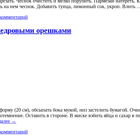
резать. Чеснок очистить и мелко порубить. Пармезан натереть. К
ить на нем чеснок. Добавить тунца, лимонный сок, укроп. Влить
 комментарий
 кедровыми орешками
форму (20 см), обсыпать бока мукой, низ застелить бумагой. Очи
емнение. Оставить в стороне. В миске взбить яйца и сахар в пе
далее
→
 комментарий