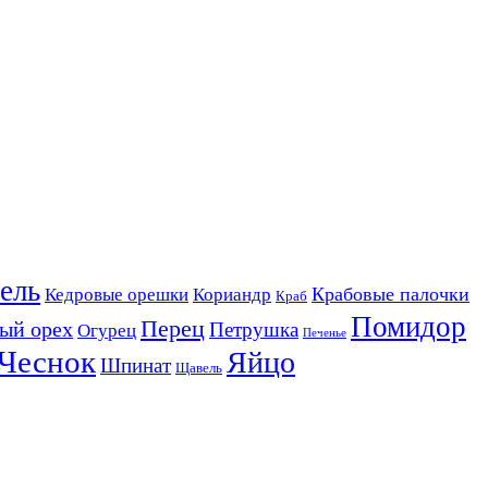
ель
Крабовые палочки
Кедровые орешки
Кориандр
Краб
Помидор
Перец
ый орех
Петрушка
Огурец
Печенье
Чеснок
Яйцо
Шпинат
Щавель