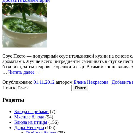
Добавить комментарий
Соус Песто — популярный соус итальянской кухни на основе о
ароматами. Лучше всего ингредиенты смешивать в ступке пести
базилика, затем кедровые орешки и сыр. В самом конце вливае
…
Читать далее
→
Опубликовано
01.11.2012
автором
Елена Некрасова
|
Добавить 
Поиск
Рецепты
Блюда с грибами
(7)
Мясные блюда
(94)
Блюда из птицы
(156)
Дары Нептуна
(106)
Рыбные блюда
(75)