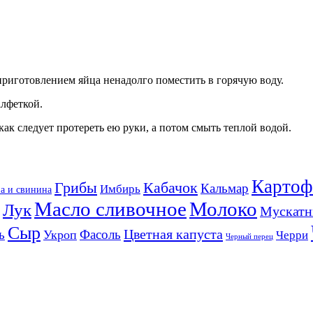
приготовлением яйца ненадолго поместить в горячую воду.
алфеткой.
как следует протереть ею руки, а потом смыть теплой водой.
Картоф
Кабачок
Грибы
Кальмар
Имбирь
а и свинина
Масло сливочное
Молоко
Лук
Мускатн
Сыр
Цветная капуста
ь
Фасоль
Укроп
Черри
Черный перец