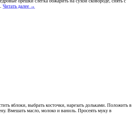
едровые орешки слегка обжарить на сухой сковороде, снять с
 …
Читать далее
→
стить яблоки, выбрать косточки, нарезать дольками. Положить в
ну. Вмешать масло, молоко и ваниль. Просеять муку в