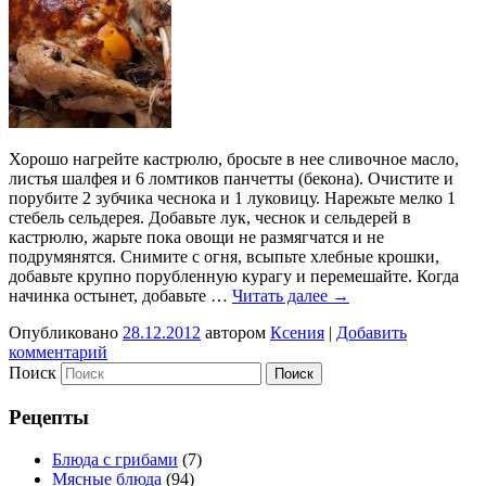
Хорошо нагрейте кастрюлю, бросьте в нее сливочное масло,
листья шалфея и 6 ломтиков панчетты (бекона). Очистите и
порубите 2 зубчика чеснока и 1 луковицу. Нарежьте мелко 1
стебель сельдерея. Добавьте лук, чеснок и сельдерей в
кастрюлю, жарьте пока овощи не размягчатся и не
подрумянятся. Снимите с огня, всыпьте хлебные крошки,
добавьте крупно порубленную курагу и перемешайте. Когда
начинка остынет, добавьте …
Читать далее
→
Опубликовано
28.12.2012
автором
Ксения
|
Добавить
комментарий
Поиск
Рецепты
Блюда с грибами
(7)
Мясные блюда
(94)