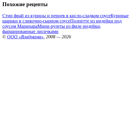
Похожие рецепты
Стир фрай из курицы и перцев в кисло-сладком соусе
Куриные
шарики в сливочно-сырном соусе
Полпетте из индейки под
соусом Маринара
Мини-рулеты из филе индейки,
фаршированные лисичками
©
ООО «Владмама»
, 2008 — 2026