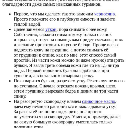
благодарности даже самых изысканных гурманов.
Первое, что мы сделаем так это замочим
чернослив
.
Просто положите его в глубокую емкость и залейте
теплой водой.
Далее займемся
уткой
, пора снимать с неё кожу.
Собственно, сложно снимать кожу только с лапок
и крыльев, но тут на помощь вам придет смекалка, нож
и желание приготовить вкусное блюдо. Проще всего
надрезать кожу на грудинке, а потом снимать её
от грудинки к спине, как по мне, этот способ самый
простой. Из части кожи можно (и даже нужно) отварить
бульон. Я взяла треть объема кожи где-то на 1,5 литра
воды. Первый половник бульона я добавила при
тушении, а в остальном отварила гречку.
Пока варится бульон, разрезаем утку. Резать лучше всего
по суставам. Сначала отрезаем ножки, крылья, шею,
затем грудинку, вырезаем бедра и делим на три части
спину.
На разогретую сковородку кладем
сливочное масло
,
даем ему немного растопиться и выкладываем утку.
За раз вы её точно не поджарите, она просто
не уместиться на сковородку. У меня, к примеру, даже
на самую большую сковородку уместилась только
половина утки.