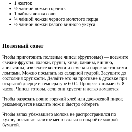
1 желток
½ чайной ложки горчицы
1 чайная ложка соли
¼ чайной ложки черного молотого перца
½ чайной ложки белого винного уксуса
Полезный совет
Чтобы приготовить полезные чипсы (фруктовые) — возьмите
свежие фрукты: яблоки, груши, киви, бананы, вишню,
апельсины, извлеките косточки и семена и нарежьте тонкими
ломтями. Можно посыпать их сахарной пудрой. Засушите до
состояния хрупкости. Делайте это на противне в духовке при
открытой дверце и температуре 60 С. Процесс занимает 6–8
часов. Чипсы готовы, если они хрустят и легко ломаются.
Чтобы разрезать ровно горячий хлеб или дрожжевой пирог,
рекомендуется накалить нож и быстро обтереть
Чтобы запах убежавшего молока не распространился по
кухне, посыпьте залитое место солью и накройте мокрой
бумагой.