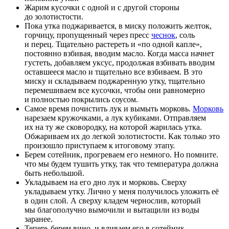
Жарим кусочки с одной и с другой стороны
до золотистости.
Пока утка поджаривается, в миску положить желток,
горчицу, пропущенный через пресс
чеснок
, соль
и перец. Тщательно растереть и «по одной капле»,
постоянно взбивая, вводим масло. Когда масса начнет
густеть, добавляем уксус, продолжая взбивать вводим
оставшееся масло и тщательно все взбиваем. В это
миску и складываем поджаренную утку, тщательно
перемешиваем все кусочки, чтобы они равномерно
и полностью покрылись соусом.
Самое время почистить лук и вымыть морковь.
Морковь
нарезаем кружочками, а лук кубиками. Отправляем
их на ту же сковородку, на которой жарилась утка.
Обжариваем их до легкой золотистости. Как только это
произошло приступаем к итоговому этапу.
Берем сотейник, прогреваем его немного. Но помните.
что мы будем тушить утку, так что температура должна
быть небольшой.
Укладываем на его дно лук и морковь. Сверху
укладываем утку. Лично у меня получилось уложить её
в один слой. А сверху кладем чернослив, который
мы благополучно вымочили и вытащили из воды
заранее.
Теперь берем вино, и вливаем его в сотейник.