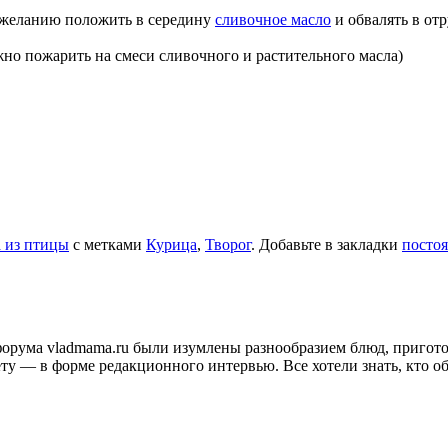
 желанию положить в середину
сливочное масло
и обвалять в от
жно пожарить на смеси сливочного и растительного масла)
 из птицы
с метками
Курица
,
Творог
. Добавьте в закладки
посто
и форума vladmama.ru были изумлены разнообразием блюд, приго
ту — в форме редакционного интервью. Все хотели знать, кто об