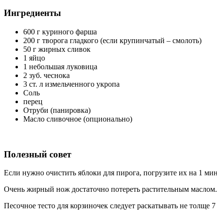
Ингредиенты
600 г куриного фарша
200 г творога гладкого (если крупинчатый – смолоть)
50 г жирных сливок
1 яйцо
1 небольшая луковица
2 зуб. чеснока
3 ст. л измельченного укропа
Соль
перец
Отруби (панировка)
Масло сливочное (опционально)
Полезный совет
Если нужно очистить яблоки для пирога, погрузите их на 1 ми
Очень жирный нож достаточно потереть растительным маслом.
Песочное тесто для корзиночек следует раскатывать не толще 7