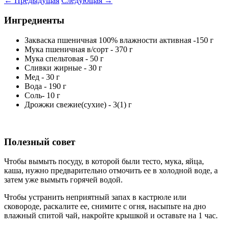
←
Предыдущая
Следующая
→
Ингредиенты
Закваска пшеничная 100% влажности активная -150 г
Мука пшеничная в/сорт - 370 г
Мука спельтовая - 50 г
Сливки жирные - 30 г
Мед - 30 г
Вода - 190 г
Соль- 10 г
Дрожжи свежие(сухие) - 3(1) г
Полезный совет
Чтобы вымыть посуду, в которой были тесто, мука, яйца,
каша, нужно предварительно отмочить ее в холодной воде, а
затем уже вымыть горячей водой.
Чтобы устранить неприятный запах в кастрюле или
сковороде, раскалите ее, снимите с огня, насыпьте на дно
влажный спитой чай, накройте крышкой и оставьте на 1 час.