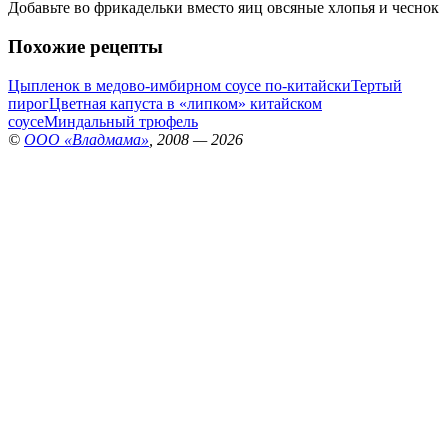
Добавьте во фрикадельки вместо яиц овсяные хлопья и чеснок
Похожие рецепты
Цыпленок в медово-имбирном соусе по-китайски
Тертый
пирог
Цветная капуста в «липком» китайском
соусе
Миндальный трюфель
©
ООО «Владмама»
, 2008 — 2026