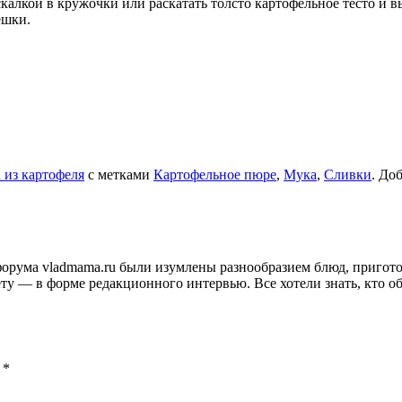
калкой в кружочки или раскатать толсто картофельное тесто и 
ешки.
 из картофеля
с метками
Картофельное пюре
,
Мука
,
Сливки
. До
и форума vladmama.ru были изумлены разнообразием блюд, приго
ту — в форме редакционного интервью. Все хотели знать, кто об
ы
*