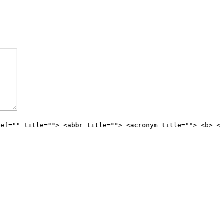
ref="" title=""> <abbr title=""> <acronym title=""> <b> 