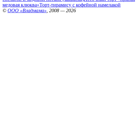
медовая клюква»
Торт-тирамису с кофейной намелакой
©
ООО «Владмама»
, 2008 — 2026