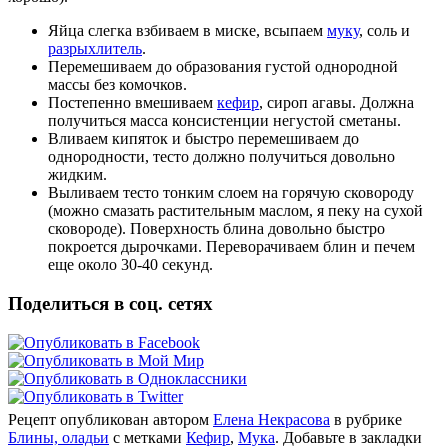
Яйца слегка взбиваем в миске, всыпаем
муку
, соль и
разрыхлитель
.
Перемешиваем до образования густой однородной
массы без комочков.
Постепенно вмешиваем
кефир
, сироп агавы. Должна
получиться масса консистенции негустой сметаны.
Вливаем кипяток и быстро перемешиваем до
однородности, тесто должно получиться довольно
жидким.
Выливаем тесто тонким слоем на горячую сковороду
(можно смазать растительным маслом, я пеку на сухой
сковороде). Поверхность блина довольно быстро
покроется дырочками. Переворачиваем блин и печем
еще около 30-40 секунд.
Поделиться в соц. сетях
Рецепт опубликован автором
Елена Некрасова
в рубрике
Блины, оладьи
с метками
Кефир
,
Мука
. Добавьте в закладки