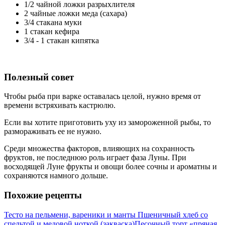
1/2 чайной ложки разрыхлителя
2 чайные ложки меда (сахара)
3/4 стакана муки
1 стакан кефира
3/4 - 1 стакан кипятка
Полезный совет
Чтобы рыба при варке оставалась целой, нужно время от
времени встряхивать кастрюлю.
Если вы хотите приготовить уху из замороженной рыбы, то
размораживать ее не нужно.
Среди множества факторов, влияющих на сохранность
фруктов, не последнюю роль играет фаза Луны. При
восходящей Луне фрукты и овощи более сочны и ароматны и
сохраняются намного дольше.
Похожие рецепты
Тесто на пельмени, вареники и манты
Пшеничный хлеб со
спельтой и медовой ноткой (закваска)
Песочный торт «пряная