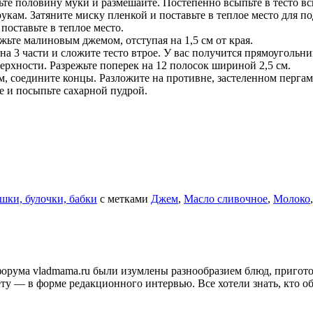
ьте половину муки и размешайте. Постепенно всыпьте в тесто вс
укам. Затяните миску пленкой и поставьте в теплое место для по
оставьте в теплое место.
жьте малиновым джемом, отступая на 1,5 см от края.
 3 части и сложите тесто втрое. У вас получится прямоугольни
верхности. Разрежьте поперек на 12 полосок шириной 2,5 см.
м, соедините концы. Разложите на противне, застеленном перга
ке и посыпьте сахарной пудрой.
шки, булочки, бабки
с метками
Джем
,
Масло сливочное
,
Молоко
и форума vladmama.ru были изумлены разнообразием блюд, приго
ту — в форме редакционного интервью. Все хотели знать, кто об