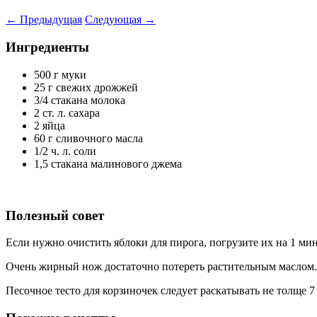
←
Предыдущая
Следующая
→
Ингредиенты
500 г муки
25 г свежих дрожжей
3/4 стакана молока
2 ст. л. сахара
2 яйца
60 г сливочного масла
1/2 ч. л. соли
1,5 стакана малинового джема
Полезный совет
Если нужно очистить яблоки для пирога, погрузите их на 1 ми
Очень жирный нож достаточно потереть растительным маслом.
Песочное тесто для корзиночек следует раскатывать не толще 7