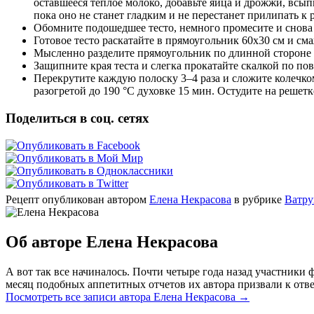
оставшееся теплое молоко, добавьте яйца и дрожжи, всып
пока оно не станет гладким и не перестанет прилипать к р
Обомните подошедшее тесто, немного промесите и снова п
Готовое тесто раскатайте в прямоугольник 60х30 см и сма
Мысленно разделите прямоугольник по длинной стороне на
Защипните края теста и слегка прокатайте скалкой по по
Перекрутите каждую полоску 3–4 раза и сложите колечко
разогретой до 190 °С духовке 15 мин. Остудите на решет
Поделиться в соц. сетях
Рецепт опубликован автором
Елена Некрасова
в рубрике
Ватру
Об авторе Елена Некрасова
А вот так все начиналось. Почти четыре года назад участник
месяц подобных аппетитных отчетов их автора призвали к отве
Посмотреть все записи автора Елена Некрасова
→