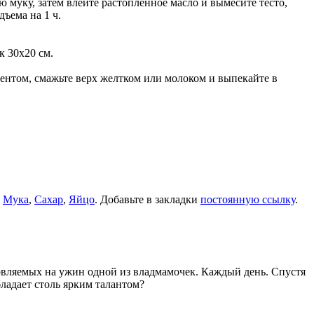
ю муку, затем влейте растопленное масло и вымесите тесто,
дъема на 1 ч.
к 30х20 см.
ментом, смажьте верх желтком или молоком и выпекайте в
,
Мука
,
Сахар
,
Яйцо
. Добавьте в закладки
постоянную ссылку
.
товляемых на ужин одной из владмамочек. Каждый день. Спустя
ладает столь ярким талантом?