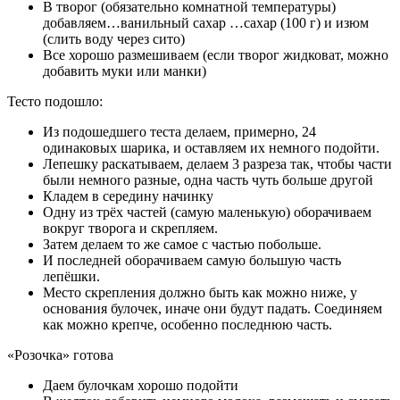
В творог (обязательно комнатной температуры)
добавляем…ванильный сахар …сахар (100 г) и изюм
(слить воду через сито)
Все хорошо размешиваем (если творог жидковат, можно
добавить муки или манки)
Тесто подошло:
Из подошедшего теста делаем, примерно, 24
одинаковых шарика, и оставляем их немного подойти.
Лепешку раскатываем, делаем 3 разреза так, чтобы части
были немного разные, одна часть чуть больше другой
Кладем в середину начинку
Одну из трёх частей (самую маленькую) оборачиваем
вокруг творога и скрепляем.
Затем делаем то же самое с частью побольше.
И последней оборачиваем самую большую часть
лепёшки.
Место скрепления должно быть как можно ниже, у
основания булочек, иначе они будут падать. Соединяем
как можно крепче, особенно последнюю часть.
«Розочка» готова
Даем булочкам хорошо подойти