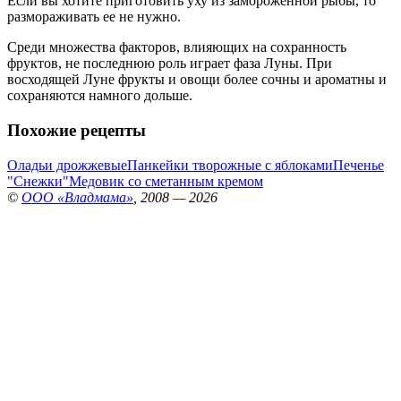
Если вы хотите приготовить уху из замороженной рыбы, то
размораживать ее не нужно.
Среди множества факторов, влияющих на сохранность
фруктов, не последнюю роль играет фаза Луны. При
восходящей Луне фрукты и овощи более сочны и ароматны и
сохраняются намного дольше.
Похожие рецепты
Оладьи дрожжевые
Панкейки творожные с яблоками
Печенье
"Снежки"
Медовик со сметанным кремом
©
ООО «Владмама»
, 2008 — 2026