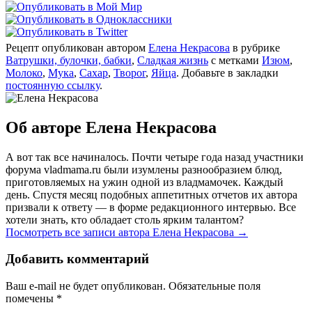
Рецепт опубликован автором
Елена Некрасова
в рубрике
Ватрушки, булочки, бабки
,
Сладкая жизнь
с метками
Изюм
,
Молоко
,
Мука
,
Сахар
,
Творог
,
Яйца
. Добавьте в закладки
постоянную ссылку
.
Об авторе Елена Некрасова
А вот так все начиналось. Почти четыре года назад участники
форума vladmama.ru были изумлены разнообразием блюд,
приготовляемых на ужин одной из владмамочек. Каждый
день. Спустя месяц подобных аппетитных отчетов их автора
призвали к ответу — в форме редакционного интервью. Все
хотели знать, кто обладает столь ярким талантом?
Посмотреть все записи автора Елена Некрасова
→
Добавить комментарий
Ваш e-mail не будет опубликован. Обязательные поля
помечены
*