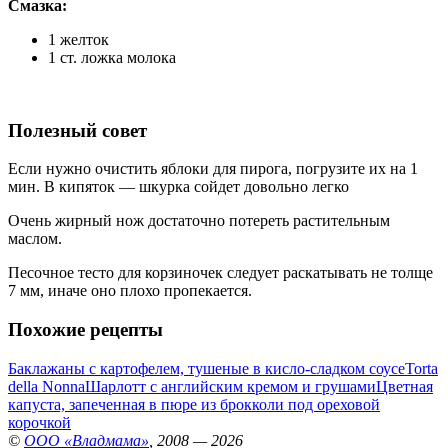
Смазка:
1 желток
1 ст. ложка молока
Полезный совет
Если нужно очистить яблоки для пирога, погрузите их на 1
мин. В кипяток — шкурка сойдет довольно легко
Очень жирный нож достаточно потереть растительным
маслом.
Песочное тесто для корзиночек следует раскатывать не толще
7 мм, иначе оно плохо пропекается.
Похожие рецепты
Баклажаны с картофелем, тушеные в кисло-сладком соусе
Torta
della Nonna
Шарлотт с английским кремом и грушами
Цветная
капуста, запеченная в пюре из брокколи под ореховой
корочкой
©
ООО «Владмама»
, 2008 — 2026