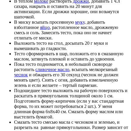
В теплом
молоке
растворить
дрожжи
, добавить 1 ч.л
сахара, накрыть и оставить на 20 минут для
активизации. Если дрожжи хорошие, они возьмутся
шапочкой.
В миску всыпать просеянную
муку
, добавить
взболтанное
яйцо
, растопленное масло, дрожжевую
смесь и соль. Замесить тесто, пока оно не начнет
отлипать от миски.
Выложить тесто на стол, досыпать 20 г муки и
вымешивать до гладкости.
Тесто сформировать в шар, положить его в смазанную
маслом, затянуть пленкой и оставить до удвоения.
Пока тесто поднимается, в небольшой сковороде
растопить
сливочное масло
, всыпать мелкорезаный
чеснок
и обжарить его 30 секунд (чеснок не должен
менять цвет). Снять с огня, добавить измельченную
зелень и если желаете – тертый пармезан.
Подошедшее тесто выложить на рабочую поверхность и
раскатать в прямоугольник толщиной около 1 см.
Подготовить форму-кирпичик (если у вас стандартная
форма, то их может потребоваться 2 шт.). У меня
длинная форма 6х8х40 см. Смазать форму маслом или
выстелить бумагой.
Смазать тесто смесью масла с чесноком и зеленью, и
разрезать на равные прямоугольники. Размер зависит от