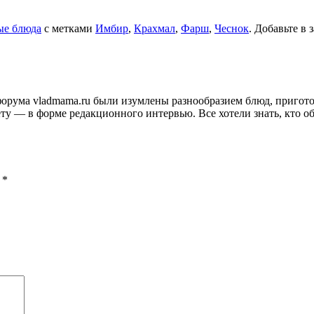
ые блюда
с метками
Имбир
,
Крахмал
,
Фарш
,
Чеснок
. Добавьте в
и форума vladmama.ru были изумлены разнообразием блюд, приго
ту — в форме редакционного интервью. Все хотели знать, кто об
ы
*