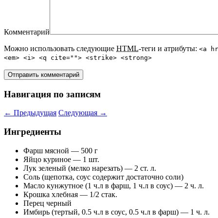
Комментарий
Можно использовать следующие
HTML
-теги и атрибуты:
<a h
<em> <i> <q cite=""> <strike> <strong>
Навигация по записям
←
Предыдущая
Следующая
→
Ингредиенты
Фарш мясной — 500 г
Яйцо куриное — 1 шт.
Лук зеленый (мелко нарезать) — 2 ст. л.
Соль (щепотка, соус содержит достаточно соли)
Масло кунжутное (1 ч.л в фарш, 1 ч.л в соус) — 2 ч. л.
Крошка хлебная — 1/2 стак.
Перец черный
Имбирь (тертый, 0.5 ч.л в соус, 0.5 ч.л в фарш) — 1 ч. л.