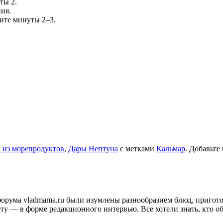
ты 2.
ния.
ите минуты 2–3.
 из морепродуктов
,
Дары Нептуна
с метками
Кальмар
. Добавьте
и форума vladmama.ru были изумлены разнообразием блюд, приго
ту — в форме редакционного интервью. Все хотели знать, кто об