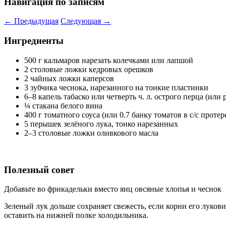
Навигация по записям
←
Предыдущая
Следующая
→
Ингредиенты
500 г кальмаров нарезать колечками или лапшой
2 столовые ложки кедровых орешков
2 чайных ложки каперсов
3 зубчика чеснока, нарезанного на тонкие пластинки
6–8 капель табаско или четверть ч. л. острого перца (или 
¼ стакана белого вина
400 г томатного соуса (или 0.7 банку томатов в с/с протер
5 перышек зелёного лука, тонко нарезанных
2–3 столовые ложки оливкового масла
Полезный совет
Добавьте во фрикадельки вместо яиц овсяные хлопья и чеснок
Зеленый лук дольше сохраняет свежесть, если корни его лукови
оставить на нижней полке холодильника.