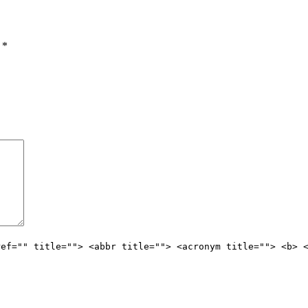
ы
*
ref="" title=""> <abbr title=""> <acronym title=""> <b> 