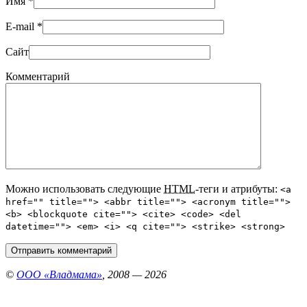
Имя
*
E-mail
*
Сайт
Комментарий
Можно использовать следующие
HTML
-теги и атрибуты:
<a
href="" title=""> <abbr title=""> <acronym title="">
<b> <blockquote cite=""> <cite> <code> <del
datetime=""> <em> <i> <q cite=""> <strike> <strong>
©
ООО «Владмама»
, 2008 — 2026