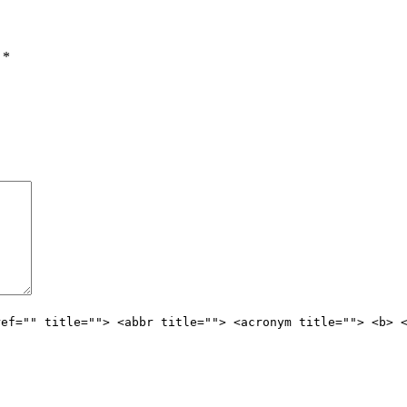
ы
*
ref="" title=""> <abbr title=""> <acronym title=""> <b> 