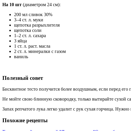
На 10 шт
(диаметром 24 см):
200 мл сливок 30%
3–4 ст. л. муки
щепотка разрыхлителя
щепотка соли
1–2 ст. л. сахара
3 яйца
1 ст. л. раст. масла
2 ст. л. минералки с газом
ваниль
Полезный совет
Бисквитное тесто получится более воздушным, если перед его 
Не мойте свою блинную сковородку, только вытирайте сухой с
Запах репчатого лука легко удалит с рук сухая горчица. Нужно 
Похожие рецепты