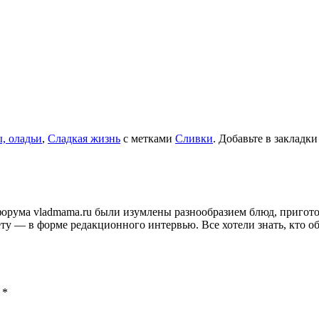
, оладьи
,
Сладкая жизнь
с метками
Сливки
. Добавьте в закладк
и форума vladmama.ru были изумлены разнообразием блюд, приго
ту — в форме редакционного интервью. Все хотели знать, кто об
ы
*