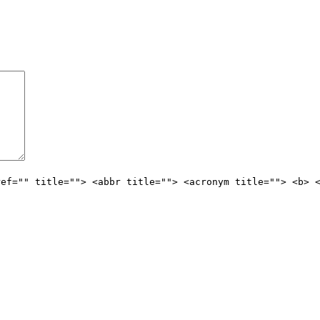
ref="" title=""> <abbr title=""> <acronym title=""> <b> 