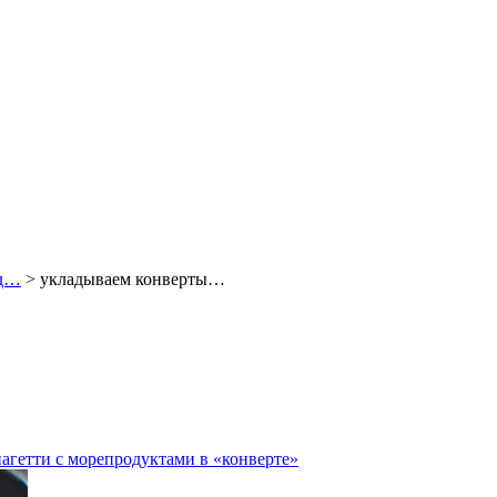
од…
> укладываем конверты…
агетти с морепродуктами в «конверте»