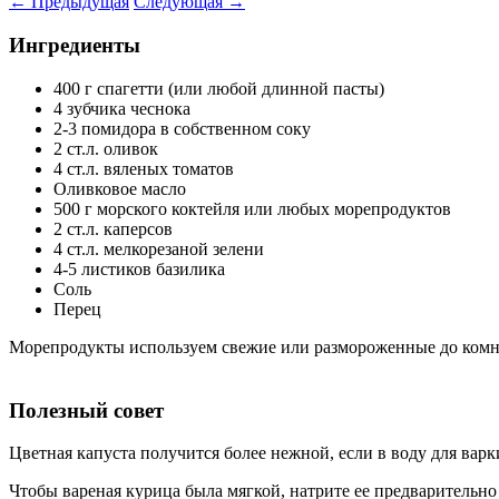
←
Предыдущая
Следующая
→
Ингредиенты
400 г спагетти (или любой длинной пасты)
4 зубчика чеснока
2-3 помидора в собственном соку
2 ст.л. оливок
4 ст.л. вяленых томатов
Оливковое масло
500 г морского коктейля или любых морепродуктов
2 ст.л. каперсов
4 ст.л. мелкорезаной зелени
4-5 листиков базилика
Соль
Перец
Морепродукты используем свежие или размороженные до комн
Полезный совет
Цветная капуста получится более нежной, если в воду для варк
Чтобы вареная курица была мягкой, натрите ее предварительно 