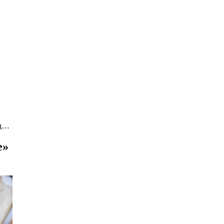
од…
е»