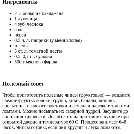
Ингредиенты
2–3 больших баклажана
1 луковица
4 зуб. чеснока
соль
перец
0,5 ч. л. паприки (у меня хлопья)
зелень
3 ст. л. томатной пасты
0,5–0,7 ст. бульона
500 г мясного фарша
Полезный совет
Чтобы приготовить полезные чипсы (фруктовые) — возьмите
свежие фрукты: яблоки, груши, киви, бананы, вишню,
апельсины, извлеките косточки и семена и нарежьте тонкими
ломтями. Можно посыпать их сахарной пудрой. Засушите до
состояния хрупкости. Делайте это на противне в духовке при
открытой дверце и температуре 60 С. Процесс занимает 6–8
часов. Чипсы готовы, если они хрустят и легко ломаются.