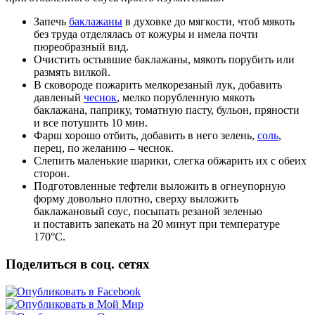
Запечь
баклажаны
в духовке до мягкости, чтоб мякоть
без труда отделялась от кожуры и имела почти
пюреобразный вид.
Очистить остывшие баклажаны, мякоть порубить или
размять вилкой.
В сковороде пожарить мелкорезаный лук, добавить
давленый
чеснок
, мелко порубленную мякоть
баклажана, паприку, томатную пасту, бульон, пряности
и все потушить 10 мин.
Фарш хорошо отбить, добавить в него зелень,
соль
,
перец, по желанию – чеснок.
Слепить маленькие шарики, слегка обжарить их с обеих
сторон.
Подготовленные тефтели выложить в огнеупорную
форму довольно плотно, сверху выложить
баклажановый соус, посыпать резаной зеленью
и поставить запекать на 20 минут при температуре
170°С.
Поделиться в соц. сетях