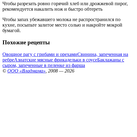
Чтобы разрезать ровно горячий хлеб или дрожжевой пирог,
рекомендуется накалить нож и быстро обтереть
Чтобы запах убежавшего молока не распространился по
кухне, посыпьте залитое место солью и накройте мокрой
бумагой.
Похожие рецепты
Овощное рагу с грибами и орехами
Свинина, запеченная на
ребре
Азиатские мясные фрикадельки в соусе
Баклажаны с
сыром, запеченные в пеленке из фарша
©
ООО «Владмама»
, 2008 — 2026