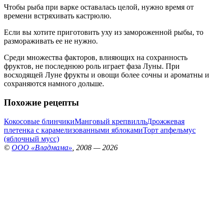
Чтобы рыба при варке оставалась целой, нужно время от
времени встряхивать кастрюлю.
Если вы хотите приготовить уху из замороженной рыбы, то
размораживать ее не нужно.
Среди множества факторов, влияющих на сохранность
фруктов, не последнюю роль играет фаза Луны. При
восходящей Луне фрукты и овощи более сочны и ароматны и
сохраняются намного дольше.
Похожие рецепты
Кокосовые блинчики
Манговый крепвилль
Дрожжевая
плетенка с карамелизованными яблоками
Торт апфельмус
(яблочный мусс)
©
ООО «Владмама»
, 2008 — 2026